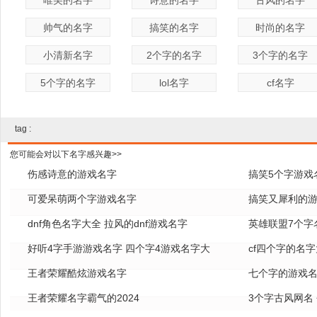
唯美的名字
诗意的名字
古风的名字
帅气的名字
搞笑的名字
时尚的名字
小清新名字
2个字的名字
3个字的名字
5个字的名字
lol名字
cf名字
tag :
您可能会对以下名字感兴趣>>
伤感诗意的游戏名字
搞笑5个字游戏
可爱呆萌两个字游戏名字
搞笑又犀利的
dnf角色名字大全 拉风的dnf游戏名字
英雄联盟7个字名
好听4字手游游戏名字 四个字4游戏名字大
cf四个字的名字
全
王者荣耀酷炫游戏名字
七个字的游戏名
王者荣耀名字霸气的2024
3个字古风网名