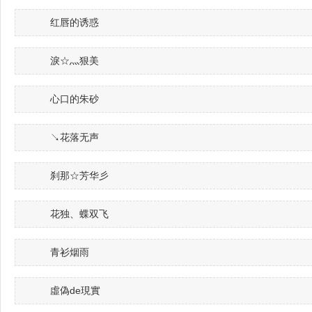
红唇的诱惑
淚☆灬狠美
心口的朱砂
↘花落无声
刹那☆芳华彡
花独、蝶双飞
青衫烟雨
虛偽de現實