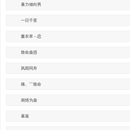
暴力倾向男
一日千里
薰衣草－恋
致命蛊惑
风雨同舟
痛、￣致命
画情为蛊
幕落