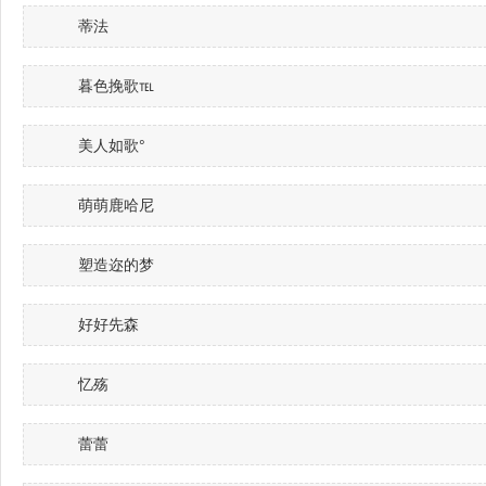
蒂法
暮色挽歌℡
美人如歌°
萌萌鹿哈尼
塑造迩的梦
好好先森
忆殇
蕾蕾