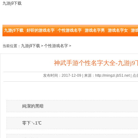
九游j9下载
九游j9下载
好听的游戏名字
个性游戏名字
游戏名字男
游戏名字女
游
九游j9下载
个性游戏名字
当前位置：
>
>
神武手游个性名字大全-九游j9
发布时间：2017-12-09 | 来源：http://mingzi.jb51.net |
純潔的黑暗
零下↘1℃