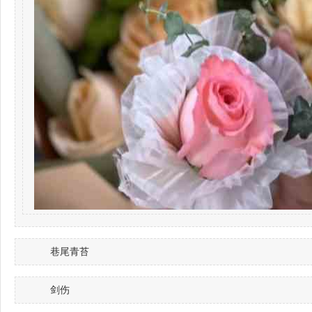
巷尾青苔
剑伤