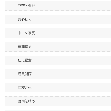
苍茫的曾经
盗心病人
来一杯寂寞
葬我情メ
狂刄星空
逆風祈雨
亡校之生
夏雨初晴づ