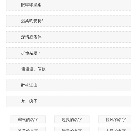
眼眸印温柔
温柔旳安抚°
深情必酒伴
拼命姑娘丶
壞壞壞、侽孩
醉枕江山
梦、疯子
霸气的名字
超拽的名字
拉风的名字