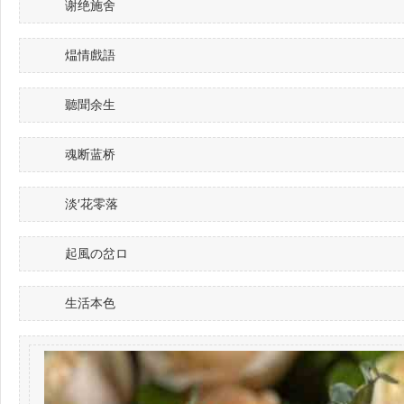
谢绝施舍
煴情戲語
聽聞余生
魂断蓝桥
淡′花零落
起風の岔ロ
生活本色