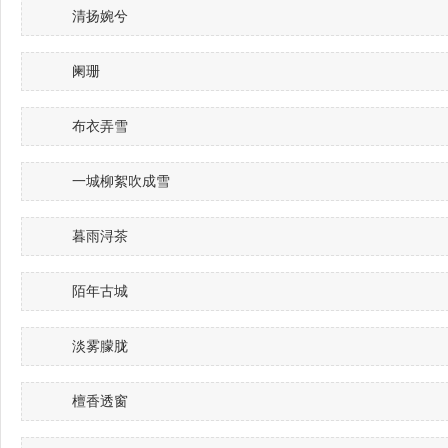
清扬婉兮
阑珊
布衣弄雪
一城柳絮吹成雪
暮雨浔茶
陌年古城
淡雾朦胧
檀香透窗