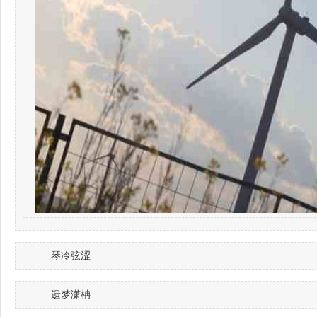
琴冷弦涩
遗梦潇柟