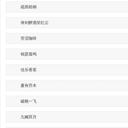
疏雨梧桐
倚剑醉酒笑红尘
苦涩咖啡
锦瑟孤鸣
佳乐香茗
夏有乔木
破晓一飞
九幽冥月