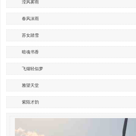
滢风雾雨
春风沫雨
苏女踏雪
暗魂书香
飞烟轻似梦
雅望天堂
紫陌才韵