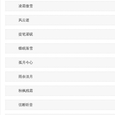
凌霜傲雪
风云逝
提笔濯砚
蝶眠落雪
孤月今心
雨余淡月
秋枫残霜
弦断听音