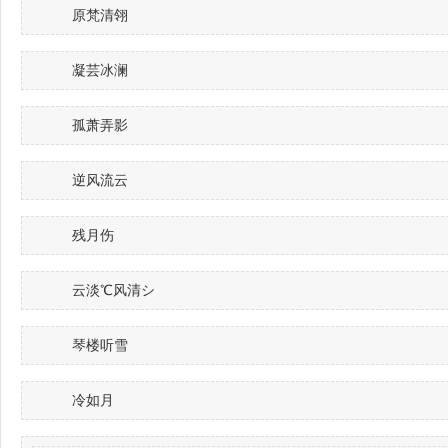
原梵清翎
凝芸冰澜
孤萧弄影
逆风流云
残月伤
云淡℃风清シ
琴楼听雪
冷如月