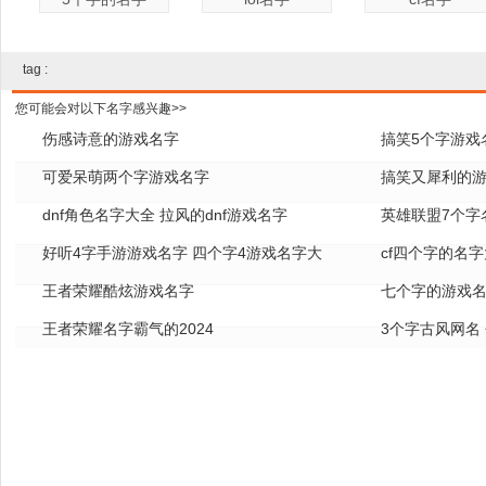
tag :
您可能会对以下名字感兴趣>>
伤感诗意的游戏名字
搞笑5个字游戏
可爱呆萌两个字游戏名字
搞笑又犀利的
dnf角色名字大全 拉风的dnf游戏名字
英雄联盟7个字名
好听4字手游游戏名字 四个字4游戏名字大
cf四个字的名字
全
王者荣耀酷炫游戏名字
七个字的游戏名
王者荣耀名字霸气的2024
3个字古风网名