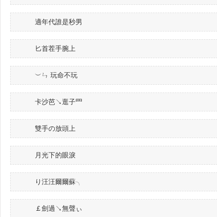
適年代誰是秒男
匕首茬手腕上
︶ㄣ 玩命不玩
卡沙芭↘逛子罒
雙手の放頭上
月光下的眼淚ゝ
り汪汪爾爾蘇╮
￡劍過↘無聲ぃ