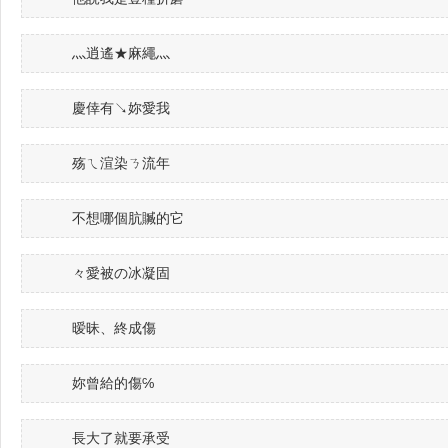
灬逍遙★麻繩灬
慶倖有↘妳愛我
殇ㄟ渲染ㄋ流年
不想哪個肮贓的它
々愛被の冰凝固
暧昧、終成傷
妳曾給的傷℅
長大了就要承受