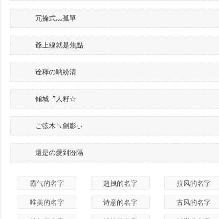
冗掄式灬孤單
爺上線就是焦點
诠釋の呐紛清
傾城〞人籽☆
ご弦木↘劍影ぃ
還是の愛到汾隔
霸气的名字
超拽的名字
拉风的名字
唯美的名字
诗意的名字
古风的名字