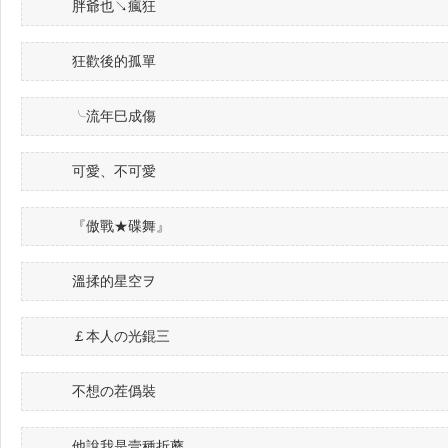
胖爺也↘瘋狂
狂歡後的孤單
╰流年巳成傷
可愛、不可愛
『傲戰★碟舞』
溫揉的星空ヲ
￡本人の光錕三
不想の茬僞裝
他說我是壹種折蘑