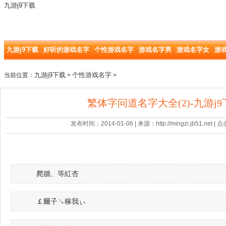
九游j9下载
九游j9下载
好听的游戏名字
个性游戏名字
游戏名字男
游戏名字女
游
九游j9下载
个性游戏名字
当前位置：
>
>
繁体字问道名字大全(2)-九游j9
发布时间：2014-01-06 | 来源：http://mingzi.jb51.net |
爬牆、等紅杏
￡爾子↘稼我ぃ