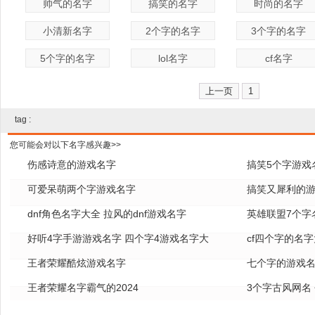
帅气的名字
搞笑的名字
时尚的名字
小清新名字
2个字的名字
3个字的名字
5个字的名字
lol名字
cf名字
上一页
1
tag :
您可能会对以下名字感兴趣>>
伤感诗意的游戏名字
搞笑5个字游戏
可爱呆萌两个字游戏名字
搞笑又犀利的
dnf角色名字大全 拉风的dnf游戏名字
英雄联盟7个字名
好听4字手游游戏名字 四个字4游戏名字大
cf四个字的名字
全
王者荣耀酷炫游戏名字
七个字的游戏名
王者荣耀名字霸气的2024
3个字古风网名