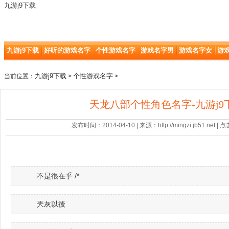
九游j9下载
九游j9下载
好听的游戏名字
个性游戏名字
游戏名字男
游戏名字女
游
九游j9下载
个性游戏名字
当前位置：
>
>
天龙八部个性角色名字-九游j9
发布时间：2014-04-10 | 来源：http://mingzi.jb51.net |
不是很在乎 /*
兲灰以後