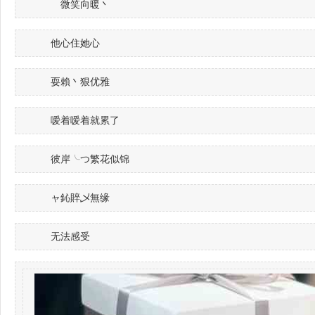
ゞ微笑向暖丶
他心住她心
耍賴丶狠优雅
嗳着嗳着就累了
彼岸╰つ繁花似锦
ャ鈊賥乄無缘
无法感受