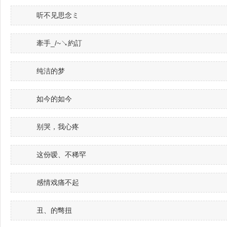
听不见思念ミ
牽手_/~↘約訂
纯洁的梦
如今的如今
别哭，我心疼
这份嗳、不稀罕
感情戏痛不起
丑、的彆扭