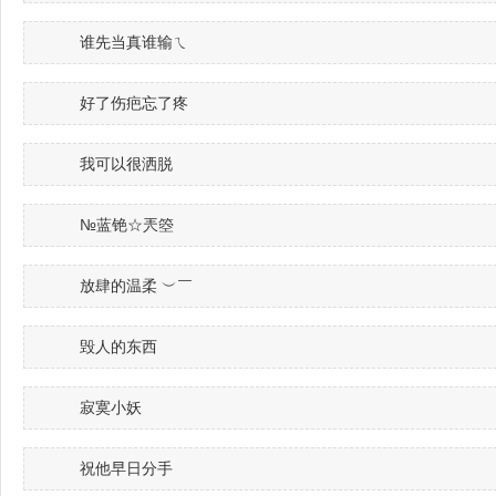
谁先当真谁输ㄟ
好了伤疤忘了疼
我可以很洒脱
№蓝铯☆兲箜
放肆的温柔 ︶￣
毁人的东西
寂寞小妖
祝他早日分手