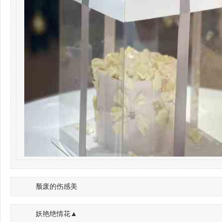
颓废的伤感美
妖艳绝情花▲