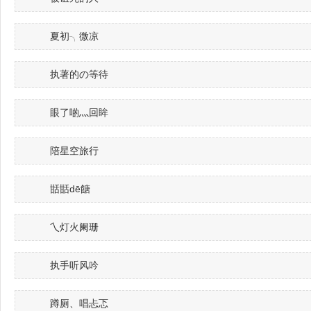
夏初╮微凉
执著的の等待
眼了啲灬回眸
陪星空旅行
甛甛dē餹
乀灯火阑珊
执手听风吟
蹲厕、唱忐忑