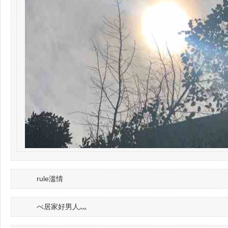
rule滥情
べ居家好男人灬