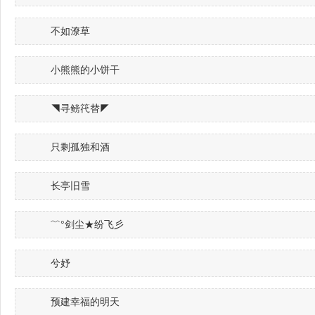
不如潦草
小熊熊的小饼干
◥寻鳑笩替◤
只剩孤独和酒
长亭旧雪
﹌°剑尘★纷飞彡
兮妤
预建幸福的明天