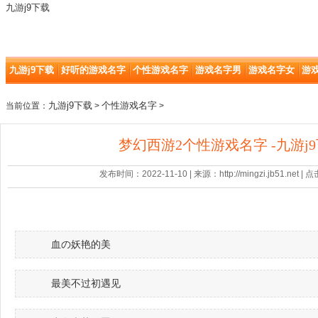
九游j9下载
九游j9下载
好听的游戏名字
个性游戏名字
游戏名字男
游戏名字女
游
九游j9下载
个性游戏名字
当前位置：
>
>
梦幻西游2个性游戏名字 -九游j
发布时间：2022-11-10 | 来源：http://mingzi.jb51.net |
血の妖艳的美
最美不过初遇见