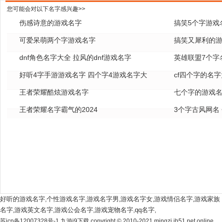
您可能会对以下名字感兴趣>>
伤感诗意的游戏名字
搞笑5个字游戏
可爱呆萌两个字游戏名字
搞笑又犀利的
dnf角色名字大全 拉风的dnf游戏名字
英雄联盟7个字名
好听4字手游游戏名字 四个字4游戏名字大
cf四个字的名字
全
王者荣耀酷炫游戏名字
七个字的游戏名
王者荣耀名字霸气的2024
3个字古风网名
好听的游戏名字
个性游戏名字
游戏名字男
游戏名字女
游戏情侣名字
游戏家族
,
,
,
,
,
名字
游戏英文名字
游戏公会名字
游戏宠物名字
qq名字
,
,
,
,
,
苏icp备12007328号-1 九游j9下载 copyright © 2010-2021 mingzi.jb51.net online