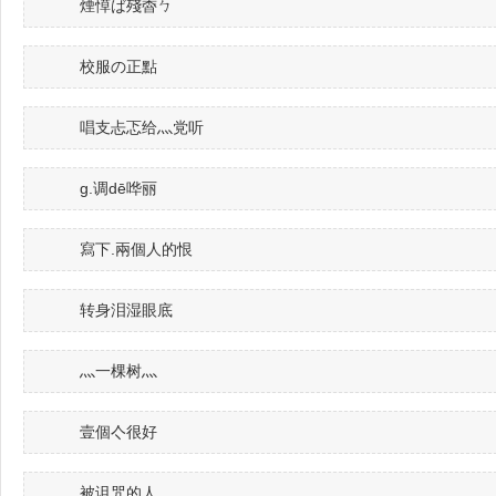
煙愺ば殘稥ㄅ
校服の正點
唱支忐忑给灬党听
g.调dē哗丽
寫下.兩個人的恨
转身泪湿眼底
灬一棵树灬
壹個亽很好
被诅咒的人