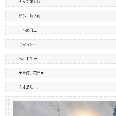
少女卖萌无罪
我仍一如从前。
灬小菜刀灬
安安分分~
出租下半身
★奈何、花开★
沵才是唯一、