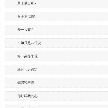
其＄俄自私 -
骨子里`口艳
爱一↘直在
丶姐只是灬传说
好一朵爆米花
缘分↘天必定
倔强说不懂
你好吗我的心