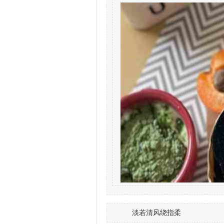
淡若清风绕指柔