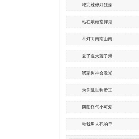
吃完辣條好狂燥
站在墳頭指揮鬼
举灯向南南山南
夏了夏天蓝了海
我家男神会发光
为你乱世称帝王
阴阳怪气小可爱
动我男人死的早