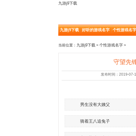
九游j9下载
九游j9下载
好听的游戏名字
个性游戏名
九游j9下载
个性游戏名字
当前位置：
>
>
守望先锋
发布时间：2019-07-11 |
男生没有大姨父
骑着王八追兔子