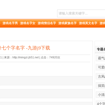
字
游戏名字男
游戏名字女
游戏情侣名字
游戏家族名字
游戏英文名字
游
七个字名字 -九游j9下载
专题
 来源：http://mingzi.jb51.net | 点击：74920次
霸气
可爱
古风
搞笑
小清
4个