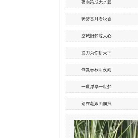
夜雨染成天水碧
骑猪赏月看秋香
空城旧梦滥人心
提刀为你斩天下
剑复春秋听夜雨
一世浮华一世梦
别在老娘面前拽