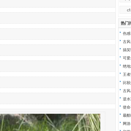
c
热门
伤感
古风
搞笑
可爱
绝地
王者
比较
古风
逆水
使命
最酷
网游