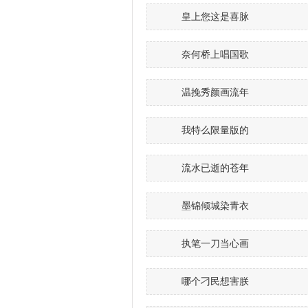
皇上您这是喜脉
奈何桥上唱国歌
温挽秀颜画流年
我特么限量版的
流水已逝的苍年
墨锦倾城染青衣
执笔一刀当心画
哪个刁民想害朕