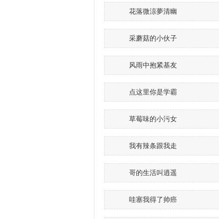
花落微涼夢清幽
采蘑菇的小伙子
风雨中抱紧基友
点这里你是学霸
草莓味的小污女
我有辣条跟我走
哥的生活叫逍遥
哇塞我得了帅癌