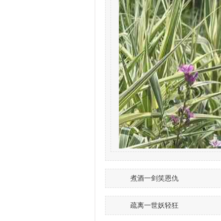
煮酒一剑笑恩仇
疏离一世妖轻狂