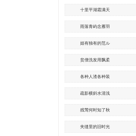
十里平湖霜满天
雨落青屿念雁羽
姐有独有的范ル
贫僧洗发用飘柔
各种人渣各种装
疏影横斜水清浅
残莺何时知了秋
夹缝里的旧时光