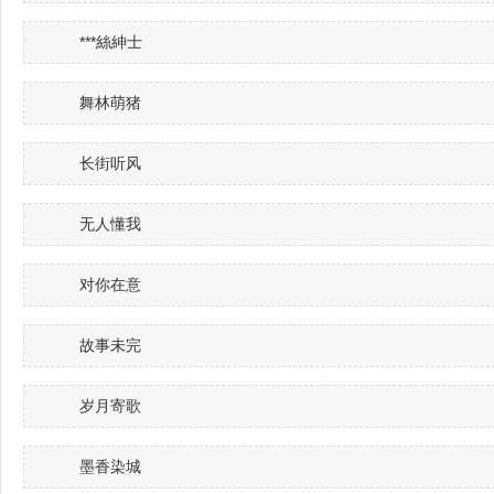
***絲紳士
舞林萌猪
长街听风
无人懂我
对你在意
故事未完
岁月寄歌
墨香染城