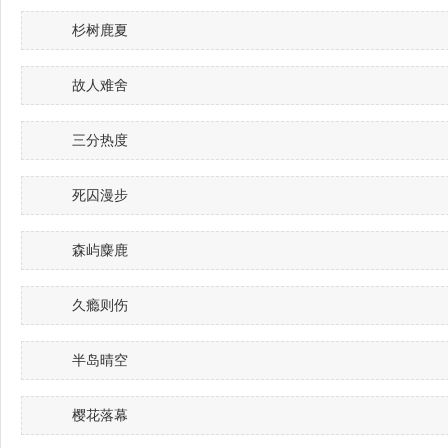
杉树鹿夏
故人难舍
三分热度
死囚漫步
森屿麋鹿
久瘾则伤
半岛晴空
樱花落幕