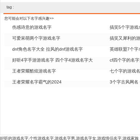
tag :
您可能会对以下名字感兴趣>>
伤感诗意的游戏名字
搞笑5个字游戏
可爱呆萌两个字游戏名字
搞笑又犀利的
dnf角色名字大全 拉风的dnf游戏名字
英雄联盟7个字名
好听4字手游游戏名字 四个字4游戏名字大
cf四个字的名字
全
王者荣耀酷炫游戏名字
七个字的游戏名
王者荣耀名字霸气的2024
3个字古风网名
好听的游戏名字
个性游戏名字
游戏名字男
游戏名字女
游戏情侣名字
游戏家族
,
,
,
,
,