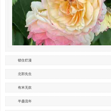
锁住烂漫
北郭先生
有米无炊
半盏流年