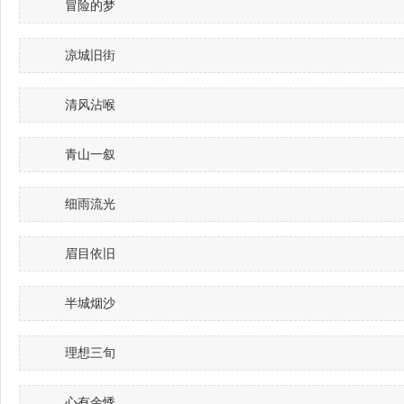
冒险的梦
凉城旧街
清风沾喉
青山一叙
细雨流光
眉目依旧
半城烟沙
理想三旬
心有余悸