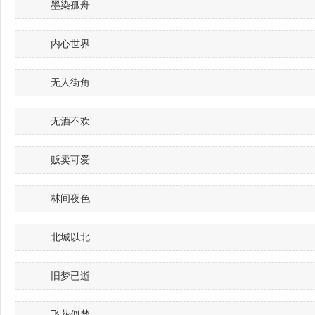
墨染孤舟
内心世界
无人街角
无酒不欢
贩卖可爱
林间夜色
北城以北
旧梦已逝
飞花似梦