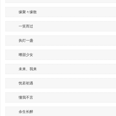
缘聚々缘散
一笑而过
执灯一盏
嗜甜少女
未来、我来
恍若初遇
懂我不言
余生长醉