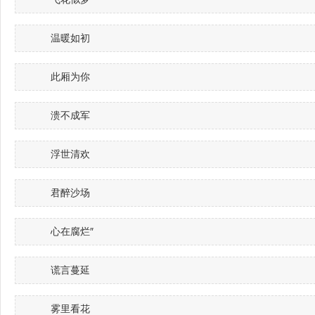
温暖如初
此厢为你
溃不成军
浮世清欢
君醉沙场
心在腐烂″
谎言蔓延
雾里看花