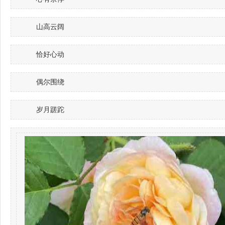
山高云阔
恰好心动
偶尔围绕
岁月蹉跎