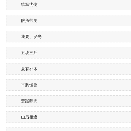
续写忧伤
眼角带笑
我要、发光
五块三斤
夏有乔木
平胸怪兽
莣跽葃兲
山后相逢