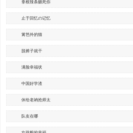
拿根辣条砸死你
止于回忆の记忆
篱笆外的猫
脱裤子就干
满脸幸福状
中国好学渣
休给老衲抢师太
队友在哪
女孩般的幸福