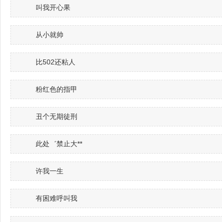
叫我开心果
从小就帅
比502还粘人
粉红色的指甲
丑个无期徒刑
此处゛禁止大**
许我一生
有困难呼叫我