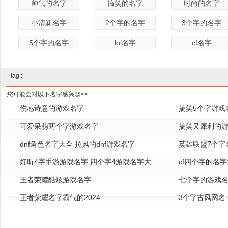
帅气的名字
搞笑的名字
时尚的名字
小清新名字
2个字的名字
3个字的名字
5个字的名字
lol名字
cf名字
tag :
您可能会对以下名字感兴趣>>
伤感诗意的游戏名字
搞笑5个字游戏
可爱呆萌两个字游戏名字
搞笑又犀利的
dnf角色名字大全 拉风的dnf游戏名字
英雄联盟7个字名
好听4字手游游戏名字 四个字4游戏名字大
cf四个字的名字
全
王者荣耀酷炫游戏名字
七个字的游戏名
王者荣耀名字霸气的2024
3个字古风网名