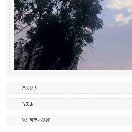
胖次超人
马叉虫
单纯可爱小清新