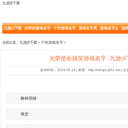
九游j9下载
九游j9下载
好听的游戏名字
个性游戏名字
游戏名字男
游戏名字女
游
九游j9下载
个性游戏名字
当前位置：
>
>
光荣使命搞笑游戏名字 -九游j9
发布时间：2024-05-14 | 来源：http://mingzi.jb51.net |
舞林萌猪
饿货