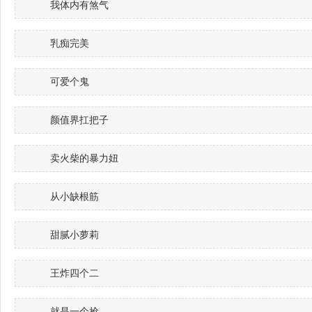
我体内有煞气
乳痴完美
可爱个鬼
颜值界扛把子
卖火柴的暴力妞
从小缺根筋
甜腻小萝莉
王炸四个二
就是一个抢