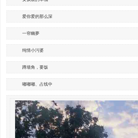
爱你爱的那么深
一帘幽夢
纯情小污婆
蹲墙角，要饭
嘟嘟嘟、占线中