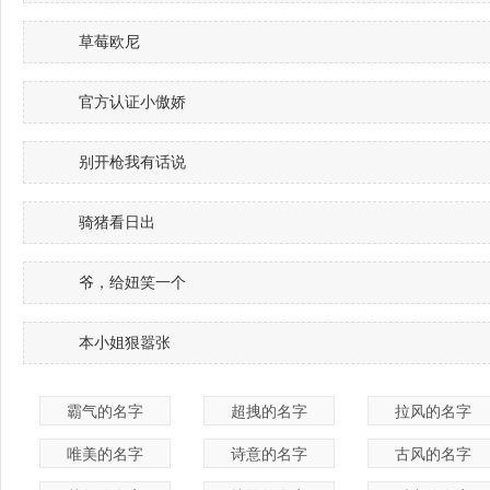
草莓欧尼
官方认证小傲娇
别开枪我有话说
骑猪看日出
爷，给妞笑一个
本小姐狠嚣张
霸气的名字
超拽的名字
拉风的名字
唯美的名字
诗意的名字
古风的名字