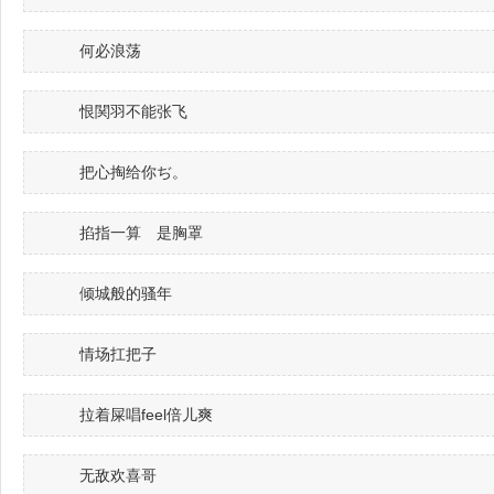
何必浪荡
恨関羽不能张飞
把心掏给你ぢ。
掐指一算ゝ是胸罩
倾城般的骚年
情场扛把子
拉着屎唱feel倍儿爽
无敌欢喜哥