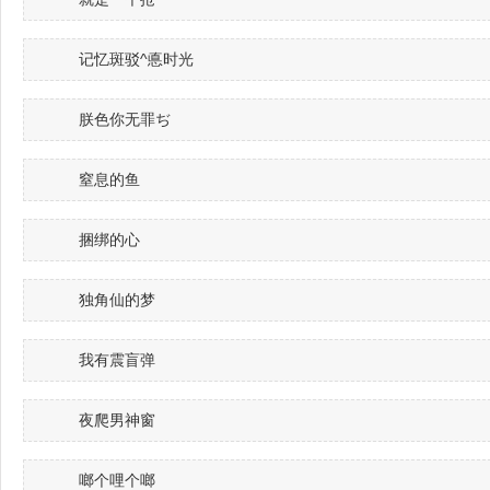
记忆斑驳^悳时光
朕色你无罪ぢ
窒息的鱼
捆绑的心
独角仙的梦
我有震盲弹
夜爬男神窗
啷个哩个啷