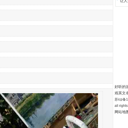
让人
好听的
戏英文
苏icp备12
all right
网站地