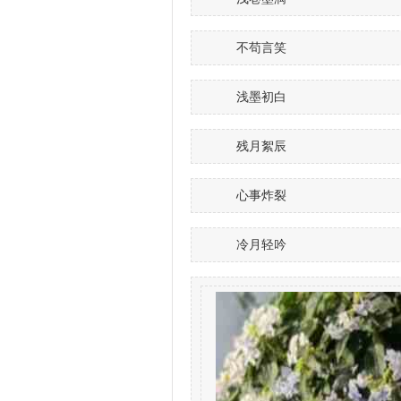
不苟言笑
浅墨初白
残月絮辰
心事炸裂
冷月轻吟