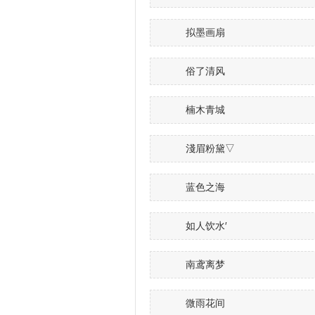
拟墨画扇
俗了清风
楠木青城
淺眉粉黛▽
蓝色之海
如人饮水′
南鸢离梦
微雨花间