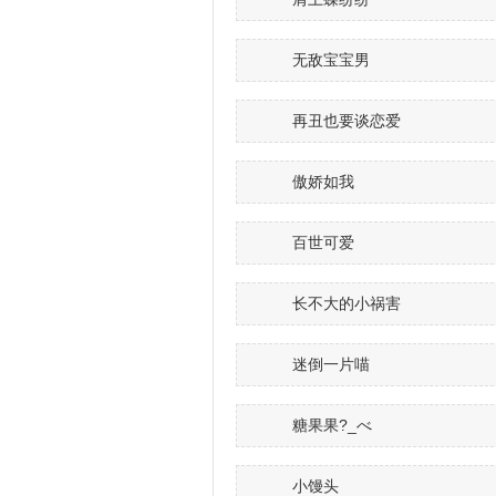
无敌宝宝男
再丑也要谈恋爱
傲娇如我
百世可爱
长不大的小祸害
迷倒一片喵
糖果果?_べ
小馒头