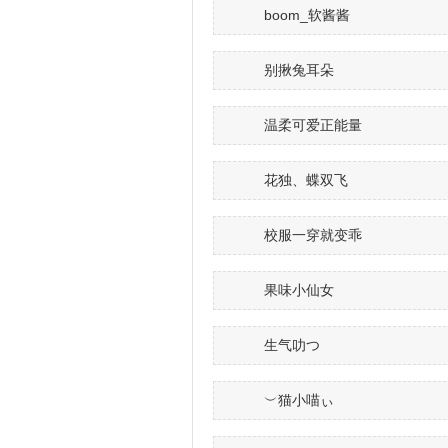
boom_软酱酱
别揪兔耳朵
温柔可爱正能量
花独、蝶双飞
校服一穿就变乖
果味小仙女
生气叻つ
︶猫小喵ぃ