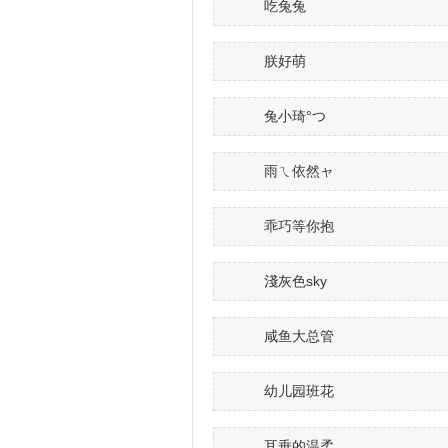
吃兔兔
朕好萌
兔小琦°つ
雨ㄟ依然ャ
乖巧等你抱
淺灰色sky
咸鱼大总管
幼儿园班花
耳垂的温柔