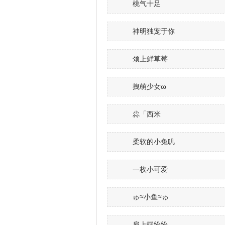
桃气十足
神明独宠于你
颈上鲜草莓
拽萌少女ω
尛「西米
柔软的小兔叽
一枚小可爱
ゅ≈小鱼≈ゅ
肩上蝶纷纷