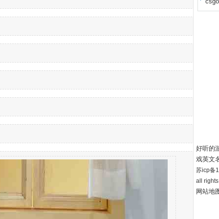
cs
好听的
戏英文
苏icp备12
all right
网站地