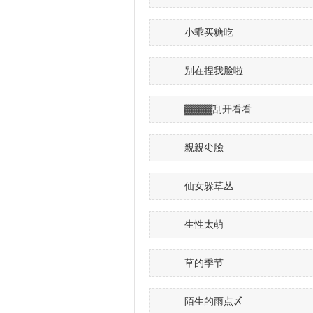
小乖买糖吃
别在捏我脸啦
▓▓▓▓刮开看看
親親尐臉
仙女躲草丛
生性太萌
草的季节
陌生的雨点〆