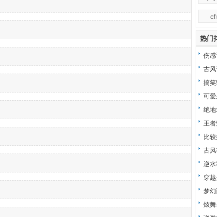
c
热门
伤感
古风
搞笑
可爱
绝地
王者
比较
古风
逆水
穿越
梦幻
炫舞