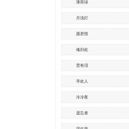
薄荷绿
月浅灯
愿君惜
魂归处
雲有泪
寻欢人
冷冷夜
遗忘者
浮生辞