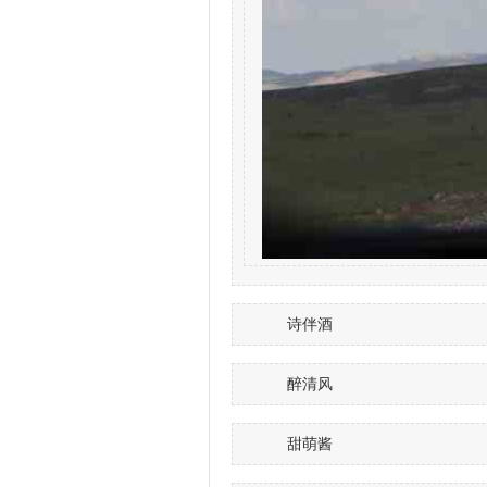
诗伴酒
醉清风
甜萌酱