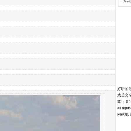
弹弹
好听的
戏英文
苏icp备12
all right
网站地