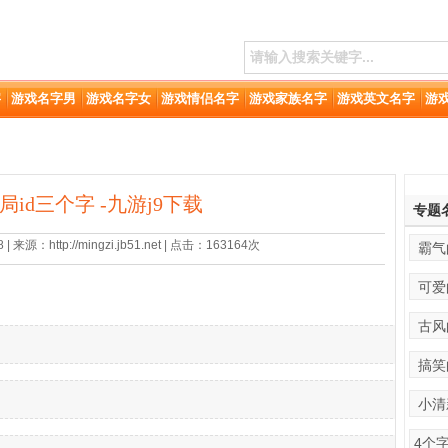
字
游戏名字男
游戏名字女
游戏情侣名字
游戏家族名字
游戏英文名字
游
端局id三个字 -九游j9下载
专题
 来源：http://mingzi.jb51.net | 点击：163164次
霸气
可爱
古风
搞笑
小清
4个