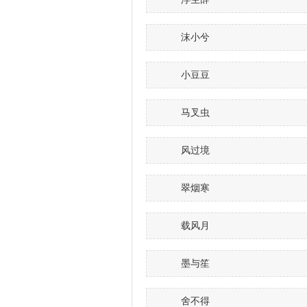
沫小兮
小豆豆
马叉虫
风过境
翠烟寒
载风月
墨与笙
舍不得