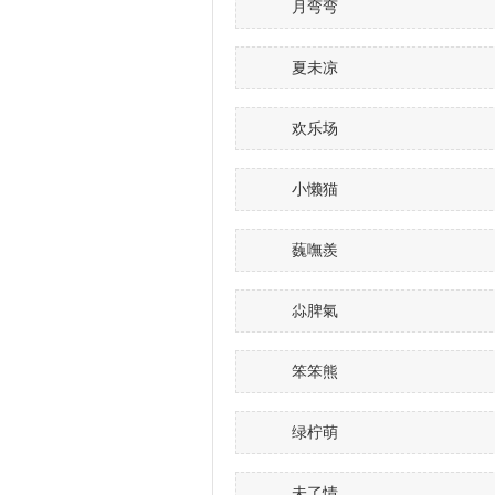
月弯弯
夏未凉
欢乐场
小懒猫ゞ
蘶嘸羨
尛脾氣
笨笨熊
绿柠萌
未了情