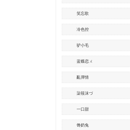
笑忘歌
冷色控
驴小毛
蓝蝶恋ㄨ
亂彈情
柒筱沫づ
一口甜
馋奶兔