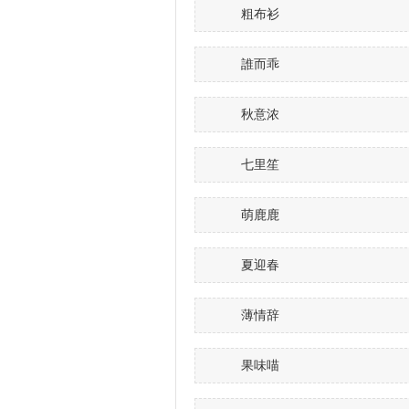
粗布衫
誰而乖
秋意浓
七里笙
萌鹿鹿
夏迎春
薄情辞
果味喵