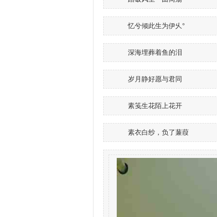
忆兮倾此生为伊乆°
深海埋葬着鱼的泪
岁月静好愿与君同
素笺生花陌上花开
素衣白纱，负了蒹葭