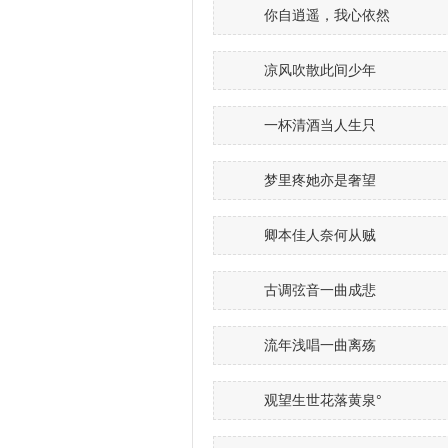
你自逍遥，我心依然
凉风吹散此间少年
一杯清酒当人生只
梦里疼她亦是奢望
卿本佳人奈何从贼
古调弦音一曲成悲
流年浅唱一曲离殇
观望生世花落黄泉°