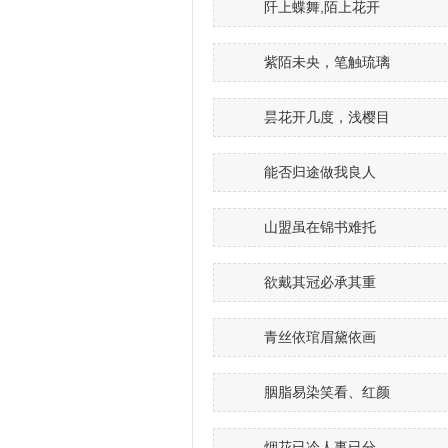
阡上蝶舞,陌上花开
紫陌未央，笔触琉璃
昙花开几度，浅樱目
能否归途做我良人
山盟虽在锦书难托
欲戴其冠必承其重
青丝依琯眉黛依画
胭脂易染笑看、红颜
烟花已冷人事已分