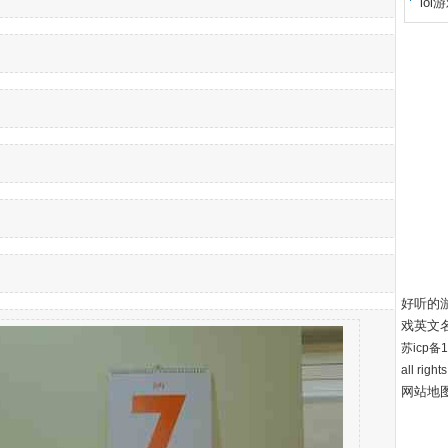
lo
好听的
戏英文
苏icp备12
all right
网站地