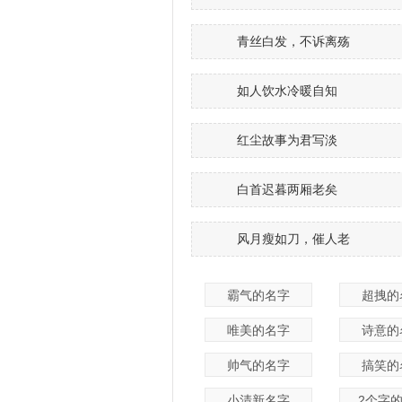
青丝白发，不诉离殇
如人饮水冷暖自知
红尘故事为君写淡
白首迟暮两厢老矣
风月瘦如刀，催人老
霸气的名字
超拽的
唯美的名字
诗意的
帅气的名字
搞笑的
小清新名字
2个字