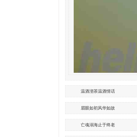
温酒沏茶温酒情话
眉眼如初风华如故
亡魂溺海止于终老