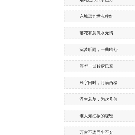
东城离九世赤莲红
落花有意流水无情
沉梦听雨，一曲幽怨
浮华一世转瞬已空
雁字回时，月满西楼
浮生若梦，为欢几何
谁人知红妆的秘密
万古不离同尘不弃