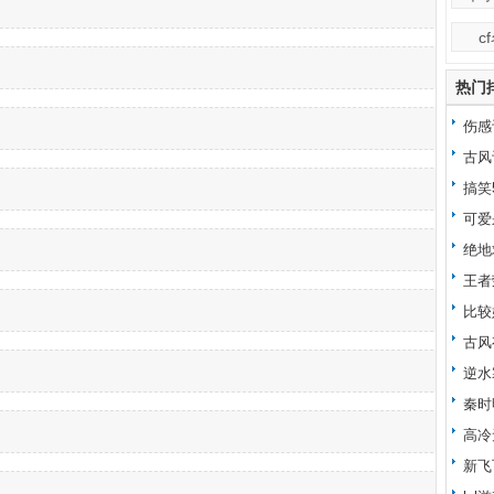
c
热门
伤感
古风
搞笑
可爱
绝地
王者
比较
古风
逆水
秦时
高冷
新飞