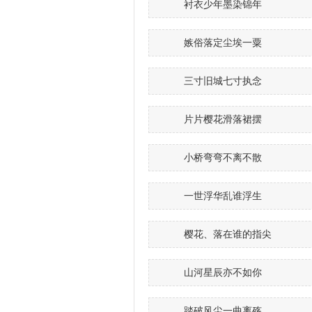
衬衣少年墨染锦年
嫉俗落定尘埃一粟
三寸旧城七寸执念
片片樱花滑落裙摆
小桥弯弯不离不散
一世浮华乱谁浮生
樱花、落在谁的指尖
山河星辰亦不如你
踏破风尘一曲离殇