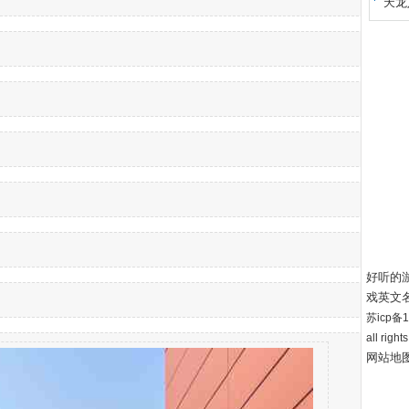
天龙
好听的
戏英文
苏icp备12
all right
网站地