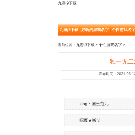
九游j9下载
九游j9下载
好听的游戏名字
个性游戏名
九游j9下载
个性游戏名字
当前位置：
>
>
独一无二
发布时间：2021-06-12 |
king丶国王范儿
噁魔★嘋父