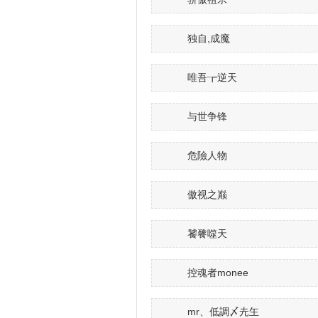
独自,成魔
唯吾┲逆天
与世争锋
危險人物
傲视之巅
饕餮噬天
控魂者monee
mr、低調〆圥玍