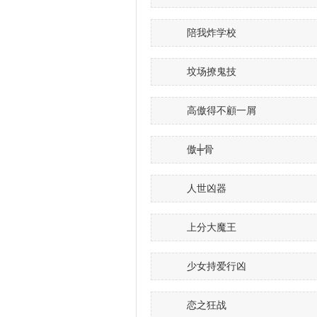
陪我炸学校
坟场撩鬼技
高傲得不顧一屑
傲╪骨
人世凶器
上分大魔王
少女持爱行凶
恋之狂战