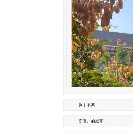
执手不离
高傲、的寂寞