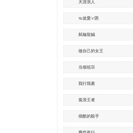
天涯浪人
℡佌愛∨囨
弑桖龍鯎
做自己的女王
当個祖宗
我行我素
孤浪王者
很酷的殺手
塵世孤行