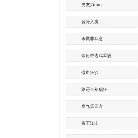
男友力max
舍身入魔
杀戮非我意
奈何桥边戏孟婆
傲血狂沙
路还长别猖狂
寒气震四方
帝王江山