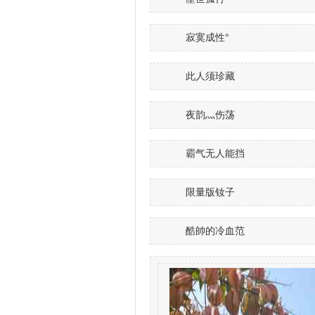
寂寞成性°
此人须珍藏
夜韵灬伤荡
霸气无人能挡
限量版钕子
酷帥的冷血范