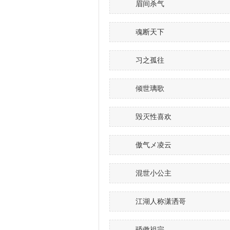
眉间杀气
魂断天下
习之孤往
倾世璃歌
毁灭性喜欢
傲气メ凌云
混世小公主
江湖人称潇洒哥
骄傲祖宗