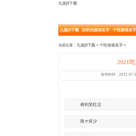
九游j9下载
九游j9下载
好听的游戏名字
个性游戏名
九游j9下载
个性游戏名字
当前位置：
>
>
2021
发布时间：2021-07-12 |
倚剑笑红尘
诳ヤ坏少