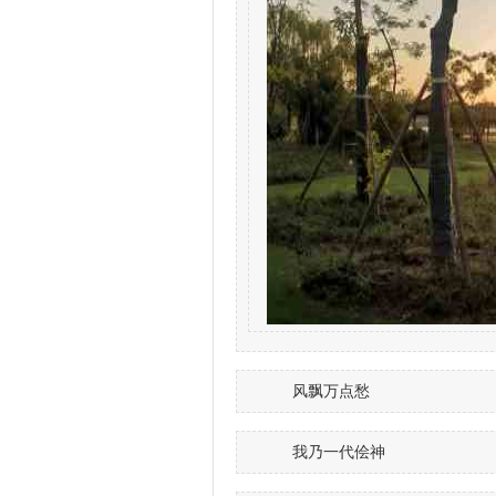
风飘万点愁
我乃一代侩神