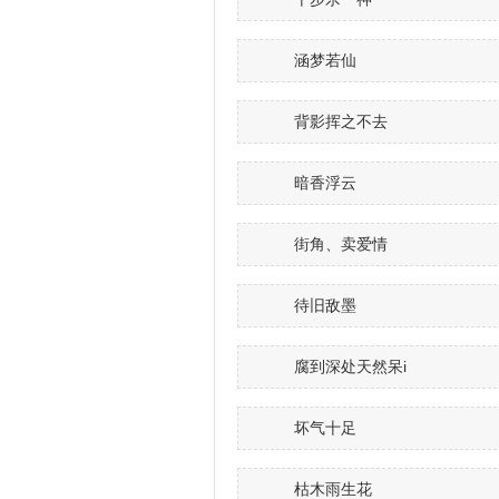
涵梦若仙
背影挥之不去ゝ
暗香浮云
街角、卖爱情
待旧敌墨
腐到深处天然呆i
坏气十足
枯木雨生花