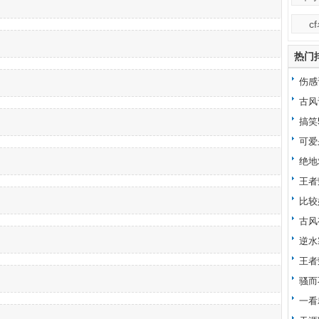
c
热门
伤感
古风
搞笑
可爱
绝地
王者
比较
古风
逆水
王者
骚而
一看