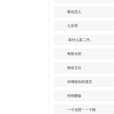
最佳恋人
七宗罪
-装社么富二代。
悔恨当初
独坐王位
你继续你的谎言
拒绝翻版
一寸光阴丶一寸精