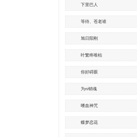
下里巴人
等待、苍老谁
旭日阳刚
叶繁终唯枯
你好碍眼
为ni销魂
嗜血神咒
蝶梦恋花