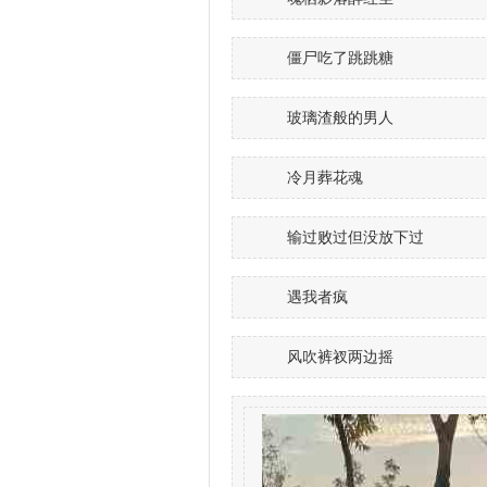
僵尸吃了跳跳糖
玻璃渣般的男人
冷月葬花魂
输过败过但没放下过
遇我者疯
风吹裤衩两边摇