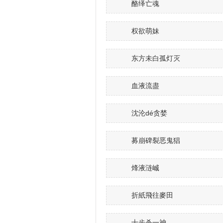
酪绎亡魂
权欲萌妹
东方未白孤灯灭
血液流盡
沈沦dé贪婪
募崩碑裂恶鬼猖
烽液涟峸
折紙飛往麥田
十步杀一神