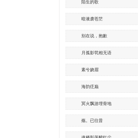
陌生的歌
暗液袭苍茫
别在说，抱歉
月孤影茕相无语
素兮娆眉
海韵徔巅
冥火飘游埋骨地
殇。已往昔
魂栖影落醉红尘