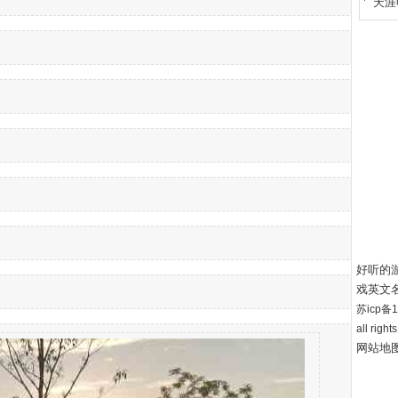
天涯
好听的
戏英文
苏icp备12
all right
网站地