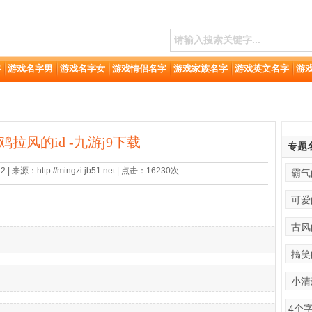
字
游戏名字男
游戏名字女
游戏情侣名字
游戏家族名字
游戏英文名字
游
吃鸡拉风的id -九游j9下载
专题
 来源：http://mingzi.jb51.net | 点击：16230次
霸气
可爱
古风
搞笑
小清
4个