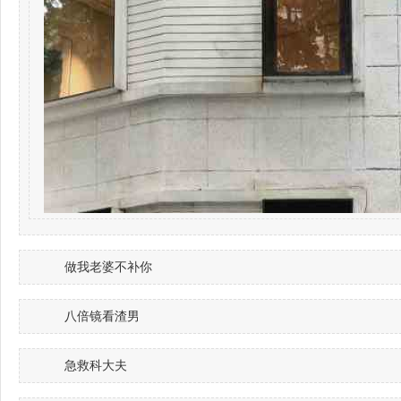
做我老婆不补你
八倍镜看渣男
急救科大夫