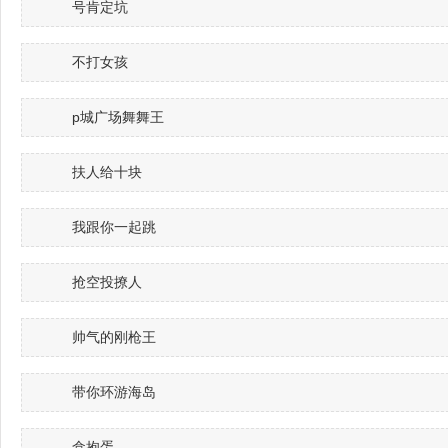
号肯定坑
不打女孩
p城广场舞舞王
扶人给十块
我跟你一起跳
抢空投撩人
帅气的刚枪王
带你环游海岛
盒抱蛋