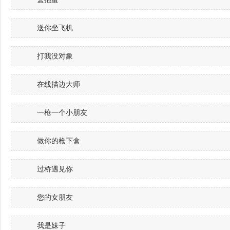
送你坐飞机
打我没对象
在线描边大师
一枪一个小朋友
做你的枪下盒
过桥遇见你
您的女朋友
我是妹子