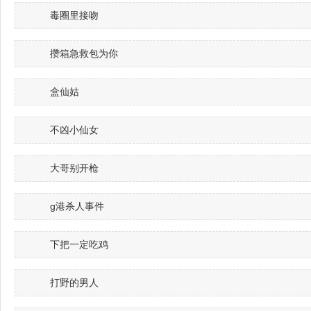
毒圈里接吻
攒箱急救包为你
盒仙姑
不凶小仙女
大哥别开枪
g港杀人事件
下把一定吃鸡
打野的男人