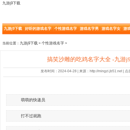
九游j9下载
九游j9下载
好听的游戏名字
个性游戏名字
游戏名字男
游戏名字女
游
九游j9下载
个性游戏名字
当前位置：
>
>
搞笑沙雕的吃鸡名字大全 -九游j
发布时间：2024-04-28 | 来源：http://mingzi.jb51.net |
萌萌的快递员
打不过就跑