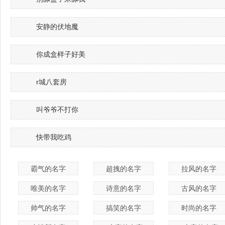
安静的伏地魔
你成盒样子好美
r城八套房
叫爷爷不打你
快带我吃鸡
霸气的名字
超拽的名字
拉风的名字
唯美的名字
诗意的名字
古风的名字
帅气的名字
搞笑的名字
时尚的名字