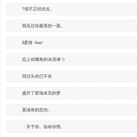
?假不正经先生。
我见过你最美的一面。
ⅱ柔情 -feel
恋上你嘴角的冰淇淋つ
回过头你已不在
盛开了那场未完的梦
莫须有的悲伤-.
╰关于你。似命珍惜。