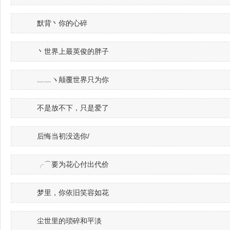
默背丶你的心碎
丶世界上最英俊的胖子
﹏﹏ヽ颠覆世界只为你
不是放不下，只是爱了
后悔当初没选你/
╭⌒要为花心付出代价
梦里，你依旧笑容如花
尘世里的琐碎和平淡