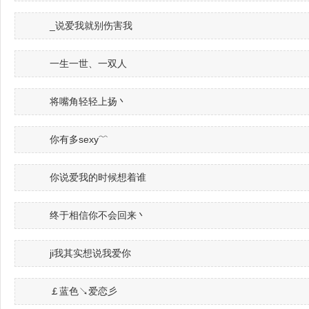
_说爱我就别伤害我
一生一世、一双人
将嘴角轻轻上扬丶
你有多sexy﹌
你说爱我的时候想着谁
终于相信你不会回来丶
ji我其实想说我爱你
￡蓝色↘爱恋彡