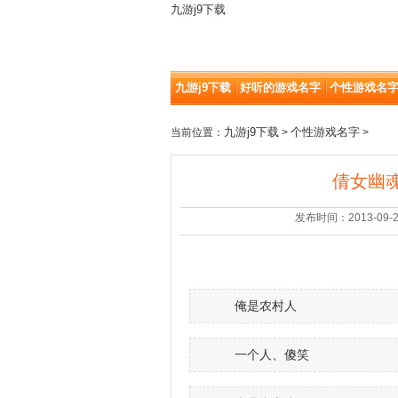
九游j9下载
九游j9下载
好听的游戏名字
个性游戏名
九游j9下载
个性游戏名字
当前位置：
>
>
倩女幽魂
发布时间：2013-09-23 |
俺是农村人ゞ
一个人、傻笑