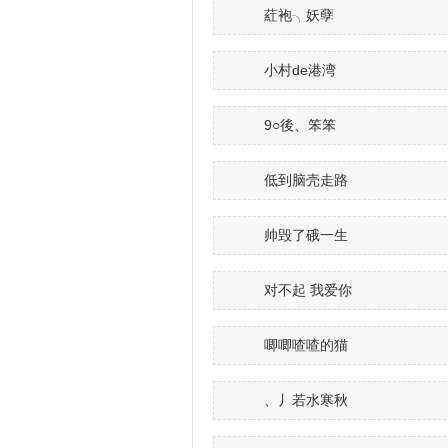
葒袍╮妖孽
小村de港湾
9○後、笨笨
低到脑壳走路
帅毁了硪一生
对不起 我爱你
唧唧喳喳的猫
、丿若水寒秋