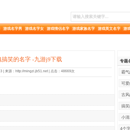
字
游戏名字男
游戏名字女
游戏情侣名字
游戏家族名字
游戏英文名字
游
搞笑的名字 -九游j9下载
专题
 来源：http://mingzi.jb51.net | 点击：48669次
霸气
可爱
古风
搞笑
小清
4个