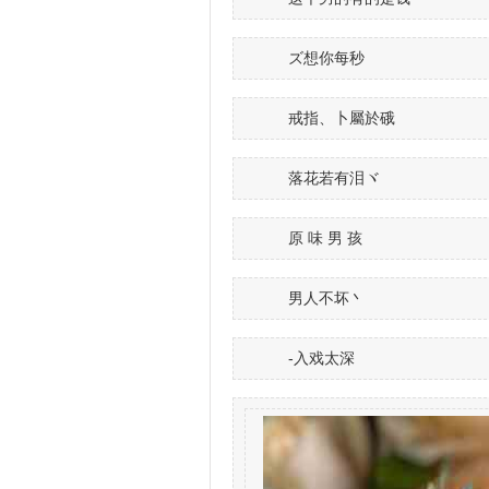
ズ想你每秒
戒指、卜屬於硪
落花若有泪ヾ
原 味 男 孩
男人不坏丶
-入戏太深