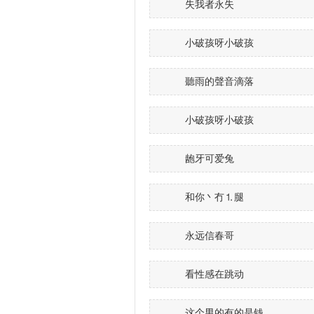
失我者永失
小破孩呀小破孩
聽雨的聲音滴落
小破孩呀小破孩
龅牙可爱兔
和你丶冇⒈腿
永远信春哥
看性感在跳动
这个男的有的是钱