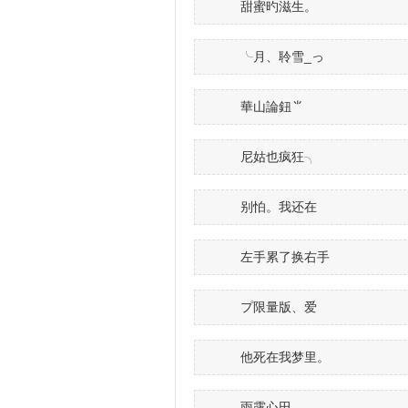
甜蜜旳滋生。
╰月、聆雪_っ
華山論鈕⺌
尼姑也疯狂╮
别怕。我还在
左手累了换右手
プ限量版、爱
他死在我梦里。
雨露心田