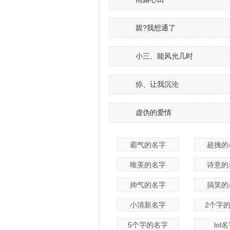
親?我想通了
小三、能风光几时
伱、让我沉沦
虚伪的爱情
霸气的名字
超拽的
唯美的名字
诗意的
帅气的名字
搞笑的
小清新名字
2个字
5个字的名字
lol