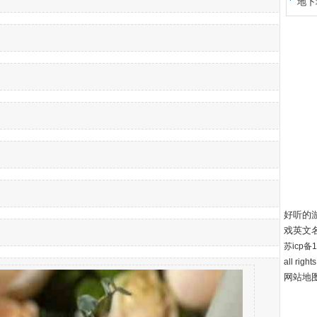
地下
好听的
戏英文
苏icp备12
all right
网站地