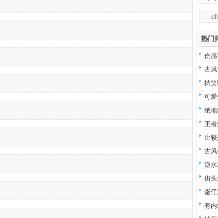
c
热门
伤感
古风
搞笑
可爱
绝地
王者
比较
古风
逆水
街头
蛋仔
有内