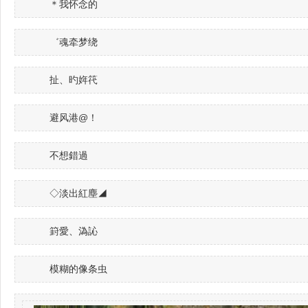
＊我怀念的
゛魂牵梦绕
扯、旳姩笩
避风港@！
不想錯過
◇淡出紅塵◢
篈愛、溈訫
模糊的像条虫