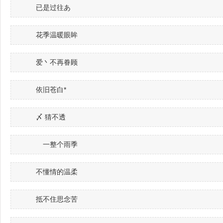
已是过往あ
花季温暖眼眸
爱丶不再眷顾
依旧苍白*
〆 猜不透
ゝ一整个雨季
不懂情的温柔
抵不住思念苦