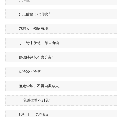
(_灬僾傷ㄋ卟洅噯┛
农村人、俺家有地、
じ丶诗中伏笔、却未有续
磕磕绊绊从不言分离°
冷冷冷〃冷笑,
落定尘埃、不再自欺欺人。
__我说你看不到我°
ζ记得住，忆不起υ