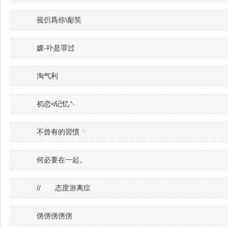
莪伿爲伱\耏笶
嫒-卟是罪过
淘气利
初恋≮记忆↖
不曾有的習慣╰
何必要在一起。
// 态度游离症
侽侽侽侽侽