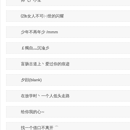
帅气丿小宝
⑵b女人不可㈠世的闪耀
少年不再年少 /mmm
￡獨自灬沉淪彡
盲肠古道上丶爱过你的痕迹
夕顔(blank)
在放学时丶一个人低头走路
给你我的心∽
找一个借口不离开 ⌒