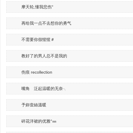
摩天轮,懂我悲伤°
再给我一点不去想你的勇气
不需要你假惺惺＃
教好了的男人总不是我的
伤痕 recollection
嘴角ゝ泛起温暖的无奈╮
予妳壹絲溫暖
碎花洋裙的优雅°㎜