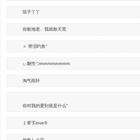
琼子丫丫
你敢地老、我就敢天荒
∝ 带泪旳鱼°
ぃ魅性つmmmmmmmm
淘气雨轩
你对我的爱到底是什么°
１辈孓love⑤