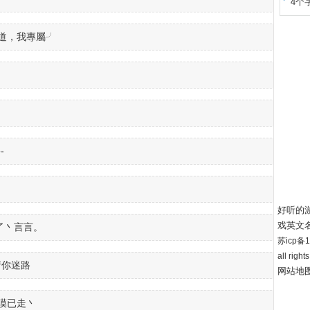
的情
4个
霸道，我專屬╯
-
好听的
戏英文
了丶言言。
苏icp备12
all right
请你迷路
网站地
漠已走丶