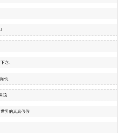
‖
写下念、
颠倒;
男孩
清世界的真真假假