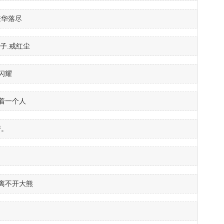
繁华落尽
子.戒红尘
闪耀
爱着一个人
房。
梦离不开大熊