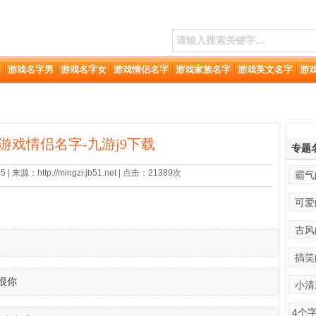
字
游戏名字男
游戏名字女
游戏情侣名字
游戏家族名字
游戏英文名字
游
的游戏情侣名字-九游j9下载
专题
 来源：http://mingzi.jb51.net | 点击：21389次
霸气
可爱
古风
搞笑
恨你
小清
4个