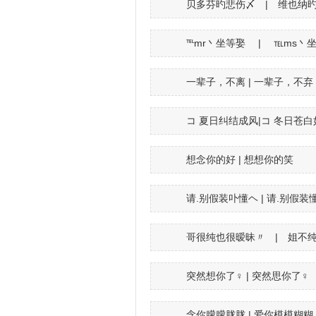
贝多芬旳悲伤〆 | 维也纳
℡mr丶坐等娶 | ℡ms丶
一辈子，不离 | 一辈子，不弃
コ 夏日纠结成风|コ 冬日苍白
想念你的好 | 想想你的笑
请.别假装卟懂ヘ | 请.别假装
哥很纯也很暧昧〃 | 姐不
突然想你了♀ | 突然思你了♀
念你朦朦胧胧 | 爱你模模糊糊