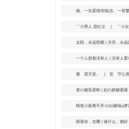
痴、一生柔情待续|念、一世
﹌小男人.思红尘 | ﹌小女
太阳，永远照耀 | 月亮，永远
一个人想着没有人 | 没有人
雅 望天堂。 | 安 守心
君の傲世柔眸 | 妃の娇媚柔瞳
蜡笔小新离不开小白|哆啦a
跟着你，在哪 | 做什么，都好