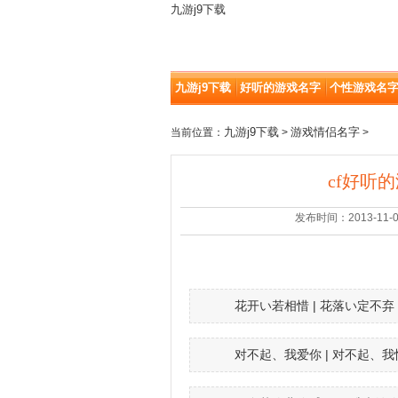
九游j9下载
九游j9下载
好听的游戏名字
个性游戏名
九游j9下载
游戏情侣名字
当前位置：
>
>
cf好听
发布时间：2013-11-05 |
花开い若相惜 | 花落い定不弃
对不起、我爱你 | 对不起、我