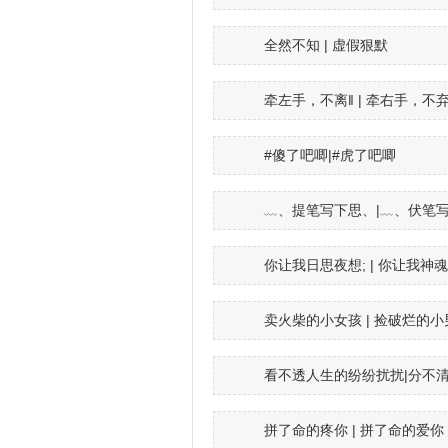
全然不知 | 虚假狠默
牵左手，不离‖ | 牵右手，不弃
#傻了吧唧|#虎了吧唧
﹏、提笔写下思、|﹏、伏笔
你让我日思夜想; | 你让我神魂
卖火柴的小女孩 | 捡破烂的小
看不透人生的纷纷扰扰|分不
拼了命的疼你 | 拼了命的爱你