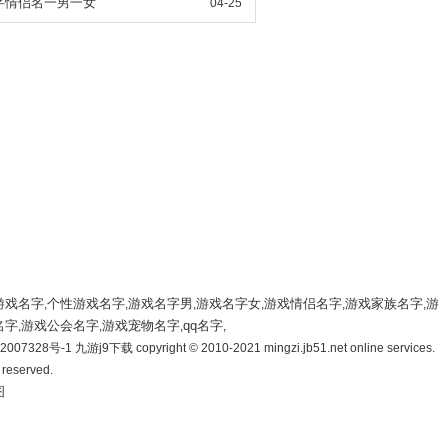
侣网
字情侣名一男一女
04-25
游戏名字
个性游戏名字
游戏名字男
游戏名字女
游戏情侣名字
游戏家族名字
游
,
,
,
,
,
,
名字
游戏公会名字
游戏宠物名字
qq名字
,
,
,
,
007328号-1 九游j9下载 copyright © 2010-2021 mingzi.jb51.net online services.
s reserved.
图