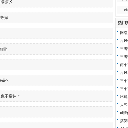
旳凄凉〆
c
坐等嫁
热门
网络
昵称
古风
如雪
王者
王者
两个
古风
懂硪ヘ
三个
三个
纯也不暧昧〃
心
吃鸡
大气
cf
搞笑