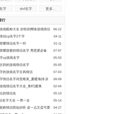
f名字
dnf名字
更多...
排行
游戏昵称大全 好听的网络游戏情侣
06-22
情侣cp名字2个字
04-11
荣耀情侣名字一对
01-11
荣耀甜蜜的情侣名字 秀恩爱必备
07-07
字cp游戏名字
05-03
古韵的游戏情侣名字
05-05
字的游戏名字古风情侣
07-03
字情侣名字诗意唯美_夏暖海|冬凉
08-09
游戏情侣名字大全_青柠|蜜果
02-04
点的情侣名
05-10
情侣名字大全 一男一女
05-14
昵称情侣简短好听 皮一点又蛮可爱
04-27