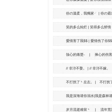
伱の溫柔，我獨家╯ | 伱の
笑的多么灿烂 | 笑得多么矫情
愛情害了我$$ | 愛情伤了你$$
蚀心的痛楚- | 揪心的伤害
// 非沵不娶。 | // 非沵不嫁。
不打扰了丶左左。 | 不打扰
我是深海请你溺水|我是森林
岁月流逝难留丶 | 流年荒