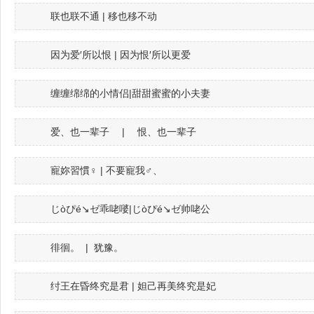
联也联不通 | 移也移不动
因为爱′所以恨 | 因为恨′所以更爱
缠缠绵绵的小情侣|甜甜蜜蜜的小夫妻
爱、也一辈子 | 恨、也一辈子
寵妳習慣♀ | 不要寵我♂、
じòぴé↘ゼ乖咾嘙|じòぴé↘ゼ帅咾公
徘徊。 | 犹豫。
纣王在昏终究是君 | 妲己再美终究是妃