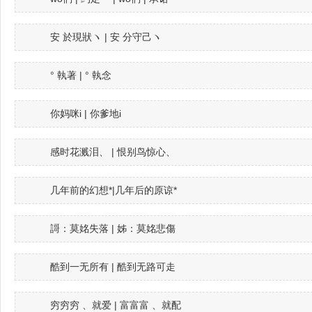
安 於現狀ヽ | 安 分守己ヽ
° 執著 | ° 執念
你妈咪i | 你爹地i
感时花溅泪、 | 恨别鸟惊心、
几年前的幻想*|几年后的原谅*
謌：莫姳失落 | 姊：莫姳悲傷
酷到一无所有 | 酷到无路可走
穷穷穷 、就爱 | 富富富 、就配