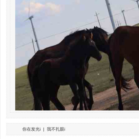
你在发光i | 我不扎眼i