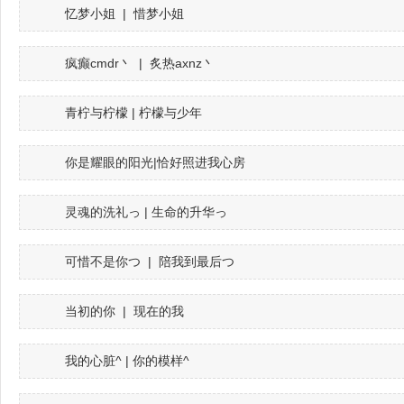
忆梦小姐 | 惜梦小姐
疯癫cmdr丶 | 炙热axnz丶
青柠与柠檬 | 柠檬与少年
你是耀眼的阳光|恰好照进我心房
灵魂的洗礼っ | 生命的升华っ
可惜不是你つ | 陪我到最后つ
当初的你 | 现在的我
我的心脏^ | 你的模样^