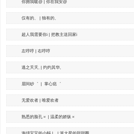
你拥我暖@ | 你在我安@
仅有的、 | 独有的、
超人我需要你i | 把教主送回家i
左哼哼 | 右哼哼
逃之夭夭, | 灼灼其华,
眉间砂゛ | 掌心痣゛
无爱欢者 | 唯爱欢者
熟悉的脸孔∝ | 温柔的娇纵∝
海绵宝宝的小蜗 |…| 派大星的甜甜圈