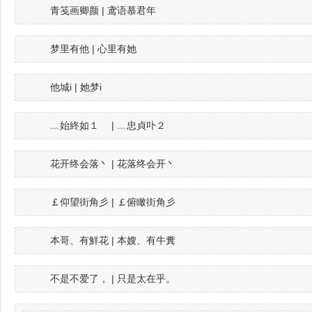
青笺画卿颜 | 鸢语慕君年
梦里有他 | 心里有她
他城i | 她梦i
﹏始終如１ゝ | ﹏忠貞卟２ゝ
花开终会落丶 | 花落终会开丶
￡仰望街角彡 | ￡俯瞰街角彡
本哥、有鮮花 | 本嫂、有牛糞
不是不爱了， | 只是太在乎。