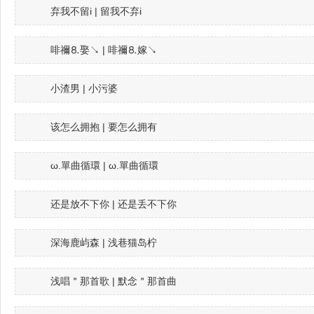
弃我不留i | 留我不弃i
啡禰⒏娶↘ | 啡禰⒏嫁↘
小渣男 | 小污婆
该怎么拥抱 | 要怎么拥有
ω.單曲循環 | ω.單曲循環
还是放不下你 | 还是丢不下你
深海鹿屿森 | 浅巷猫岛柠
浅唱＂那首歌 | 默念＂那首曲