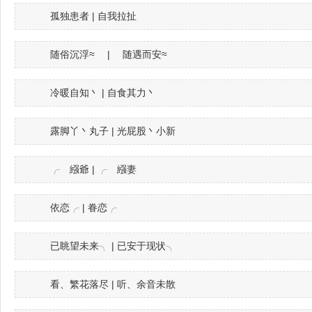
孤独患者 | 自我拉扯
随俗沉浮≈ | 随遇而安≈
冷暖自知丶 | 自食其力丶
露脚丫丶丸子 | 光屁股丶小新
╭ゞ繦爺 | ╭ゞ繦妻
依恋╭ | 眷恋╭
已眺望未来╮ | 已安于现状╮
看、繁花落尽 | 听、余音未散