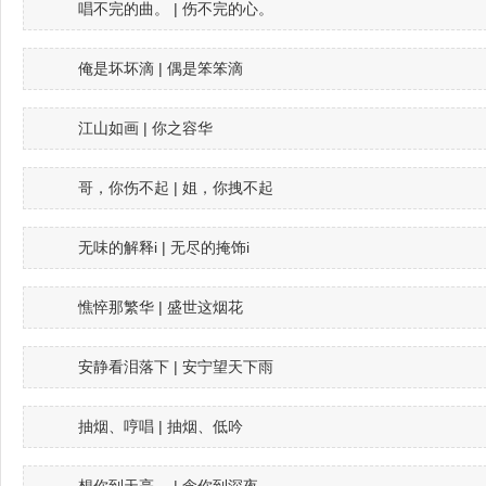
唱不完的曲。 | 伤不完的心。
俺是坏坏滴 | 偶是笨笨滴
江山如画 | 你之容华
哥，你伤不起 | 姐，你拽不起
无味的解释i | 无尽的掩饰i
憔悴那繁华 | 盛世这烟花
安静看泪落下 | 安宁望天下雨
抽烟、哼唱 | 抽烟、低吟