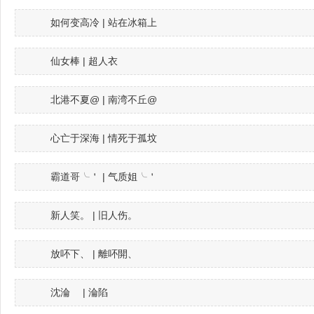
如何变高冷 | 站在冰箱上
仙女棒 | 超人衣
北港不夏@ | 南湾不丘@
心亡于深海 | 情死于孤坟
霸道哥╰＇ | 气质姐╰＇
新人笑。 | 旧人伤。
放吥下、 | 離吥開、
沈淪ゞ | 淪陷ゞ