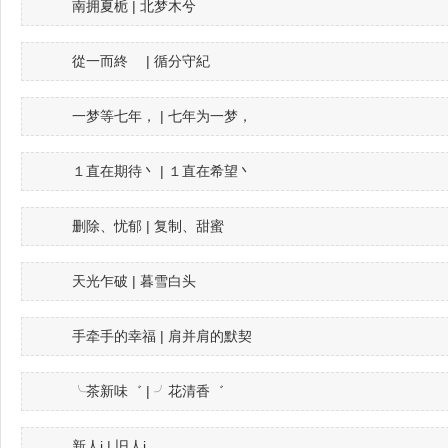
南拥夏栀 | 北梦木兮
從一而終ゝ | 循分守紀ゝ
一梦等七年， | 七年为一梦，
１直在期待丶 | １直在希望丶
删除、忧郁 | 复制、甜蜜
天光乍破 | 暮雪白头
手牵手的幸福 | 肩并肩的默契
╰茶新味゛ | ╯花清香゛
新人i | 旧人i