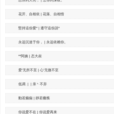
想你到天亮， | 念你到深夜。
花开、自相依 | 花落、自相惜
堅持這份愛* | 遵守這份請*
永远沉迷于你， | 永远依赖你。
**阿姨 | 态大叔
爱′无所不至 | 心′无微不至
低调. | | 亲丶不弃
動若癫痫 | 靜若癱瘓
你说爱不在 | 你说爱再来