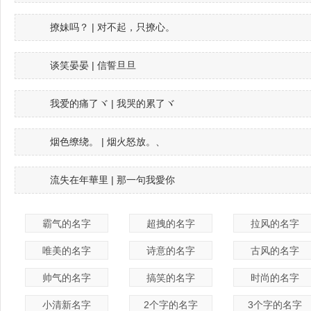
撩妹吗？ | 对不起，只撩心。
谈笑晏晏 | 信誓旦旦
我爱的痛了ヾ | 我哭的累了ヾ
烟色缭绕。 | 烟火怒放。、
流失在年華里 | 那一句我愛你
霸气的名字
超拽的名字
拉风的名字
唯美的名字
诗意的名字
古风的名字
帅气的名字
搞笑的名字
时尚的名字
小清新名字
2个字的名字
3个字的名字