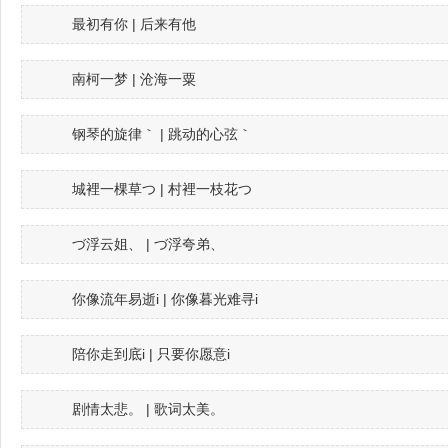
最初有你 | 后来有他
南柯一梦 | 沧海一粟
钢琴的旋律｀ | 跳动的心弦｀
城裡一棵草つ | 村裡一枝花つ
づ浮云姐、 | づ浮夸弟、
你像流年易逝i | 你像暮光难寻i
陪你走到底i | 只要你愿意i
剧情太悲。 | 歌词太美。