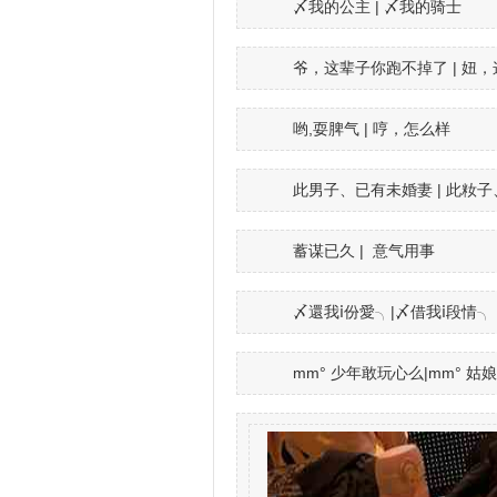
〆我的公主 | 〆我的骑士
爷，这辈子你跑不掉了 | 妞
哟,耍脾气 | 哼，怎么样
此男子、已有未婚妻 | 此籹
蓄谋已久 | 意气用事
〆還我ⅰ份愛╮|〆借我ⅰ段情╮
mm° 少年敢玩心么|mm° 姑