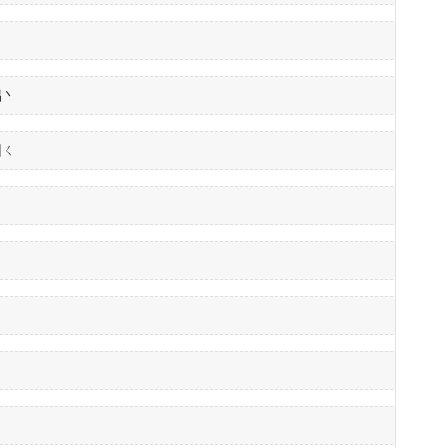
侣丶
囡ㄑ