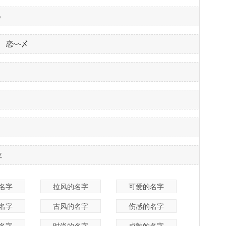
ㄣ
℡ゞ恋~~〆
泣
名字
拉风的名字
可爱的名字
名字
古风的名字
伤感的名字