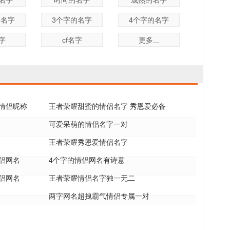
名字
时尚的名字
成熟的名字
的名字
3个字的名字
4个字的名字
名字
cf名字
更多...
情侣昵称
王者荣耀甜蜜的情侣名字 秀恩爱必备
可爱呆萌的情侣名字一对
王者荣耀秀恩爱情侣名字
侣网名
4个字的情侣网名有诗意
侣网名
王者荣耀情侣名字独一无二
两字网名超拽霸气情侣专属一对