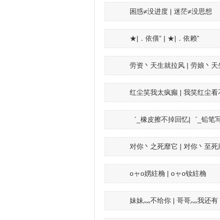
困惑≠没进度 | 迷茫≠没思想
★|．依偎” | ★|．依赖”
劳资丶天生就拉风 | 劳娘丶
红尘笑我太疯癫 | 我笑红尘看
゛_橡皮擦不掉回忆|゛_铅笔
对你丶之死靡它 | 对你丶至死
oャo娚紸桷 | oャo钕紸桷
妹妹灬不给你 | 哥哥灬我还有