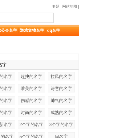
专题
|
网站地图
|
戏公会名字
游戏宠物名字
qq名字
名字
的名字
超拽的名字
拉风的名字
的名字
唯美的名字
诗意的名字
的名字
伤感的名字
帅气的名字
的名字
时尚的名字
成熟的名字
新名字
2个字的名字
3个字的名字
字的名字
5个字的名字
lol名字