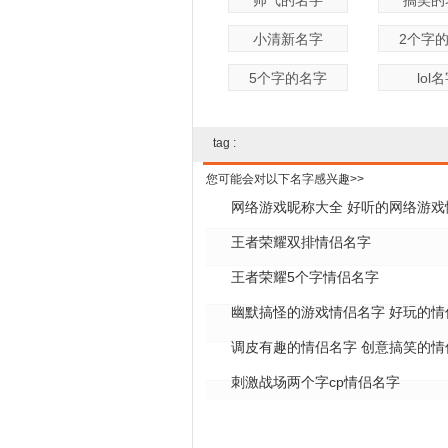
帅气的名字
搞笑的
小清新名字
2个字
5个字的名字
lol
tag :
您可能会对以下名字感兴趣>>
网络游戏昵称大全 好听的网络游戏
王者荣耀双排情侣名字
王者荣耀5个字情侣名字
幽默搞怪的游戏情侣名字 好玩的情
调皮有趣的情侣名字 创意搞笑的情
刺激战场两个字cp情侣名字