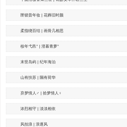
匣锁昔年妆 | 花葬旧时颜
柔指绕百结 | 画骨几相思
桉年弋邑° | 澄暮青萝°
末世岛屿 | 纪年海泊
山有扶苏 | 隰有荷华
弃梦情人♂ | 拾梦情人♀
浓烈相守 | 淡淡相依
风拍浪 | 浪逐风