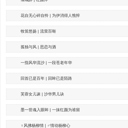
花自无心碎自怜 | 为伊消得人憔悴
牧笛悠扬 | 流萤百啭
孤独与风 | 思恋与酒
一指风华流沙 | 一段苍老年华
回首已是百年 | 回眸已是陌路
芙蓉女儿诔 | 沙华男儿诀
墨一世魂入眼眸 | 一抹红颜为谁留
♀风拂杨柳情 | ♂情动杨柳心