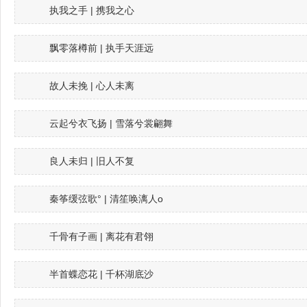
执我之手 | 携我之心
飘零落樽前 | 执手天涯远
故人未挽 | 心人未离
云起兮衣飞扬 | 雪落兮裳翩舞
良人未归 | 旧人不复
秦筝缓弦歌° | 清笙唤漓人o
千骨有子画 | 离花有君翎
半首蝶恋花 | 千杯湖底沙