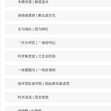
木槿何溪 | 栀葵温水
画情难透骨 | 断念成空无
念与倾白 | 思与猗红
＂訡玍吥莣 | ＂偂丗吥記
纤罗舞霓裳 | 兰芷步阡陌
一抹胭脂冷 | 一纸折扇情
彼岸霓虹彼岸歌 | 朝如青丝暮成雪
时光浅浅 | 思念悠悠
倾城醉 | 红颜悴