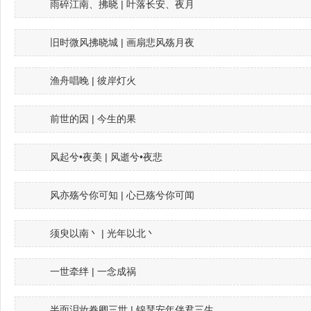
雨碎江南、拂晓 | 叶落长安、夜月
旧时微风拂晓城 | 画扇悲风殇月夜
渔舟唱晚 | 彼岸灯火
前世的因 | 今生的果
风起兮•夜美 | 风逝兮•夜悲
风亦殇兮你可知 | 心已殇兮你可闻
须臾以南丶 | 光年以北丶
一世牵绊 | 一念成祸
半面泪妆眷卿三世 | 锦瑟安年伴君三生