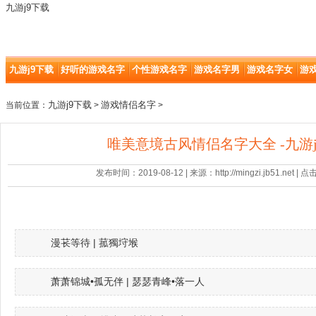
九游j9下载
九游j9下载
好听的游戏名字
个性游戏名字
游戏名字男
游戏名字女
游
九游j9下载
游戏情侣名字
当前位置：
>
>
唯美意境古风情侣名字大全 -九游j
发布时间：2019-08-12 | 来源：http://mingzi.jb51.net |
漫苌等待 | 菰獨垨堠
萧萧锦城•孤无伴 | 瑟瑟青峰•落一人