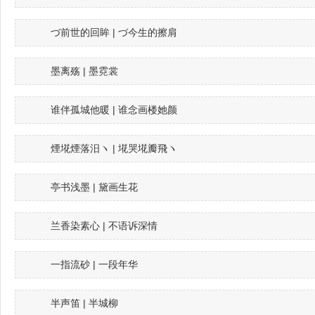
づ前世的回眸 | づ今生的擦肩
墨离殇 | 墨霓裳
谁伴孤城他暖 | 谁念画楼她颜
煙埖煙落汨ヽ | 埖哭埖瓣飛ヽ
亭书浅墨 | 黛画生花
兰香染素心 | 不语诉深情
一指流砂 | 一段年华
半声笛 | 半城柳