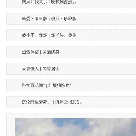
南风知我意ぃ | 吹梦到西洲ぃ
笨蛋丶限量版 | 傻瓜丶珍藏版
傻小子。坏坏 | 坏丫头。傻傻
烈酒伴宿 | 劣酒绕身
天香佳人 | 闻香居士
卧笑百花间* | 红颜独憔脆*
沉沦醉生梦死。 | 流年染指悲伤。