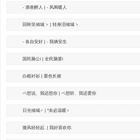
- 酒巷醉人 | - 风阁暖人
回眸笑倾城ヽ | 转身泪倾城ヽ
- 各自安好 | - 我俩安生
国民脑公i | 全民脑婆i
白栀衬衫 | 栗色长裙
ペ想说、我还想你 | ペ想听、我还爱你
日光倾城♂ | *未必温暖♀
微风轻轻起. | 我好喜欢你.