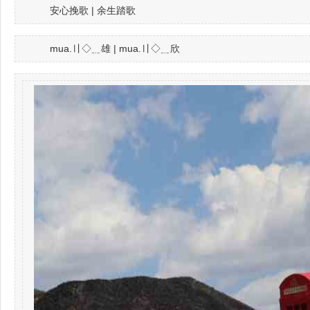
安心挽歌 | 余生踏歌
mua.〢◇﹎雄 | mua.〢◇﹎欣