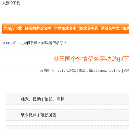
九游j9下载
九游j9下载
好听的游戏名字
个性游戏名字
游戏名字男
游戏名字女
游
九游j9下载
游戏情侣名字
当前位置：
>
>
梦三国个性情侣名字-九游j9
发布时间：2016-10-31 | 来源：http://mingzi.jb51.net |
独家、援助 | 驰誉、商标
纸伞微斜 | 落影斑驳