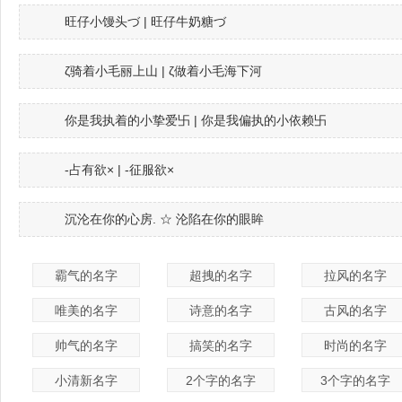
旺仔小馒头づ | 旺仔牛奶糖づ
ζ骑着小毛丽上山 | ζ做着小毛海下河
你是我执着的小挚爱卐 | 你是我偏执的小依赖卐
-占有欲× | -征服欲×
沉沦在你的心房. ☆ 沦陷在你的眼眸
霸气的名字
超拽的名字
拉风的名字
唯美的名字
诗意的名字
古风的名字
帅气的名字
搞笑的名字
时尚的名字
小清新名字
2个字的名字
3个字的名字