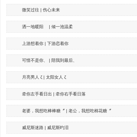
微笑过往 | 伤心未来
洒一地暖阳ゝ | 倾一池温柔ゝ
上游想着你 | 下游恋着你
可惜不是你、 | 陪我到最后、
月亮男人 ζ | 太阳女人 ζ
牵你左手看日出 | 牵你右手看日落
老婆，我想吃棒棒糖〞 | 老公，我想吃棉花糖〞
威尼斯迷路 | 威尼斯旳泪