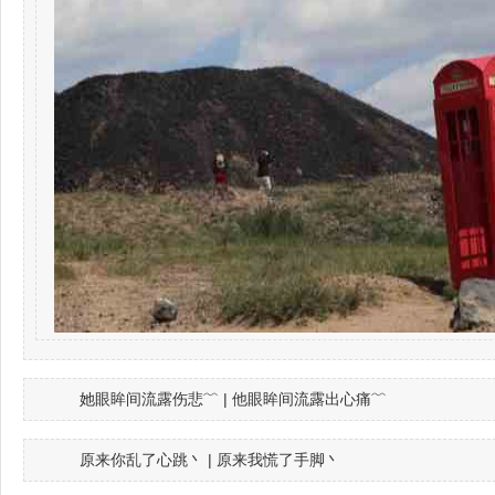
她眼眸间流露伤悲﹌ | 他眼眸间流露出心痛﹌
原来你乱了心跳丶 | 原来我慌了手脚丶