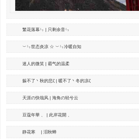
繁花落幕ㄣ | 只剩余音ㄣ
︶ㄣ世态炎凉 ☆ ︶ㄣ冷暖自知
迷人的微笑 | 霸气的温柔
躲不了丶秋的悲ζ | 暖不了丶冬的凉ζ
天涯の快哉风 | 海角の轻兮云
豆蔻年華 、 | 此岸花開 、
静花寒ゝ | 泪秋蝉ゝ