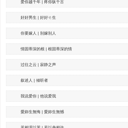
爱你越千年 | 疼你纵千古
好好男生 | 好好ㄝ生
你要嫁人 | 别嫁别人
情固蒂深的根 | 根固蒂深的情
过往之云 | 寂静之声
叙述人 | 倾听者
我说爱你 | 他说爱我
愛妳生無悔 | 愛妳生無憾
若相濡以茉 | 若以身相许