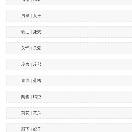
男皇 | 女王
软肋 | 死穴
关怀 | 关爱
冷言 | 冷郁
青线 | 蓝格
阴霾 | 晴空
菊花 | 黄瓜
殿下 | 妃子