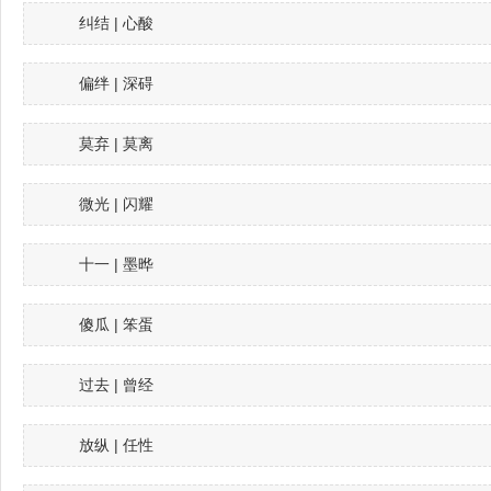
纠结 | 心酸
偏绊 | 深碍
莫弃 | 莫离
微光 | 闪耀
十一 | 墨晔
傻瓜 | 笨蛋
过去 | 曾经
放纵 | 任性