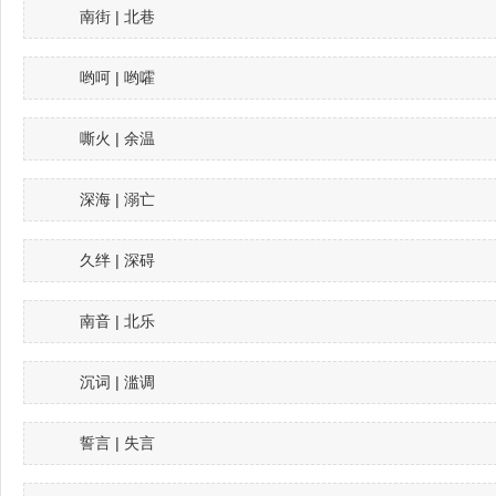
南街 | 北巷
哟呵 | 哟嚯
嘶火 | 余温
深海 | 溺亡
久绊 | 深碍
南音 | 北乐
沉词 | 滥调
誓言 | 失言