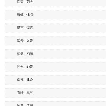
悍妻 | 萌夫
遗憾 | 懊悔
诺言 | 谎言
深爱 | 久爱
焚散 | 痴缠
独伤 | 独爱
南殇 | 北欢
香味 | 臭气
追寻 | 停留