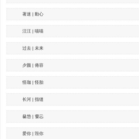
著迷 | 動心
汪汪 | 喵喵
过去 | 未来
夕颜 | 倦容
怪珈 | 怪胎
长河 | 指缝
嘦怹 | 嫑忈
爱你 | 毁你