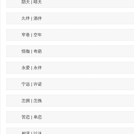
阴天 | 晴天
久绊 | 酒伴
窄巷 | 空年
怪咖 | 奇葩
永爱 | 永伴
宁远 | 许诺
怎拥 | 怎挽
苦恋 | 单恋
相濡 | 以沫