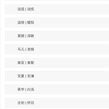
说谎 | 说慌
温情 | 暖阳
紧拥 | 深吻
马儿 | 老猫
秦盲 | 秦絮
安夏 | 安澜
夜华 | 白浅
念初 | 怀旧