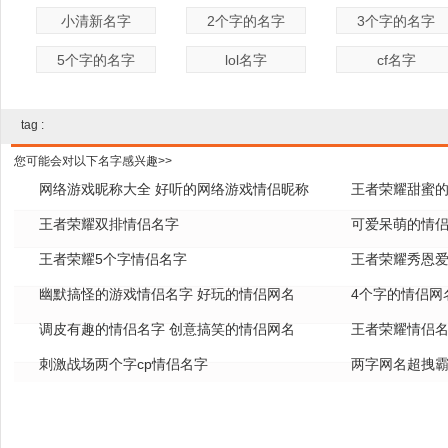
小清新名字
2个字的名字
3个字的名字
5个字的名字
lol名字
cf名字
tag :
您可能会对以下名字感兴趣>>
网络游戏昵称大全 好听的网络游戏情侣昵称
王者荣耀甜蜜的
王者荣耀双排情侣名字
可爱呆萌的情
王者荣耀5个字情侣名字
王者荣耀秀恩
幽默搞怪的游戏情侣名字 好玩的情侣网名
4个字的情侣网
调皮有趣的情侣名字 创意搞笑的情侣网名
王者荣耀情侣
刺激战场两个字cp情侣名字
两字网名超拽