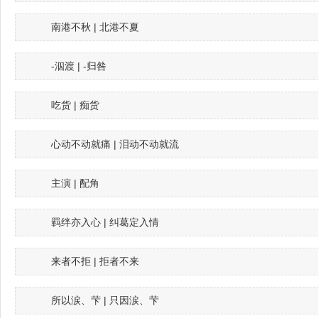
南港不秋 | 北港不夏
-泅渡 | -归咎
吃货 | 痴货
心动不动就痛 | 泪动不动就流
主演 | 配角
羁绊亦入心 | 纠葛定入情
来者不拒 | 拒者不来
所以涙、芐 | 只因涙、芐