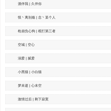
酒伴我 | 久伴你
恨丶离别殇 | 念丶某个人
枪崩负心狗 | 棍打第三者
空城 | 空心
溺爱 | 腻爱
小黑猫 | 小白猫
梦未逝 | 心未空
激情过后 | 剩下寂寞