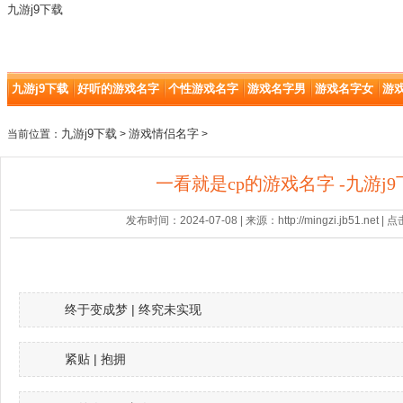
九游j9下载
九游j9下载
好听的游戏名字
个性游戏名字
游戏名字男
游戏名字女
游
九游j9下载
游戏情侣名字
当前位置：
>
>
一看就是cp的游戏名字 -九游j9
发布时间：2024-07-08 | 来源：http://mingzi.jb51.net |
终于变成梦 | 终究未实现
紧贴 | 抱拥