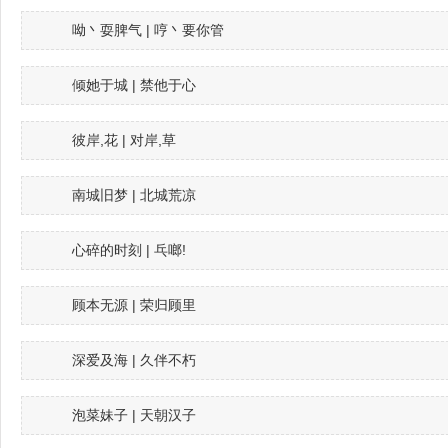
呦丶耍脾气 | 哼丶要你管
倾她于城 | 禁他于心
彼岸,花 | 对岸,草
南城旧梦 | 北城荒凉
心碎的时刻 | 乓啷!
顾本无源 | 荣归顾里
深爱及海 | 久伴不朽
泡菜妹子 | 天朝汉子