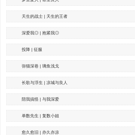
天生的战士 | 天生的王者
深爱我◎ | 抱紧我◎
投降 | 征服
弥猫深巷 | 璃鱼浅戈
长歌与浮生 | 凉城与良人
陪我搞怪 | 与我深爱
单数先生 | 复数小姐
愈久愈旧 | 亦久亦凉