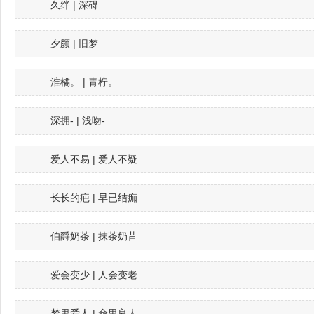
久绊 | 深碍
夕颜 | 旧梦
淮橘。 | 青柠。
深拥- | 浅吻-
爱人不易 | 爱人不疑
长长的疤 | 早已结痂
伯爵奶茶 | 抹茶奶昔
爱会变少 | 人会变老
梦里爱人 | 命里良人