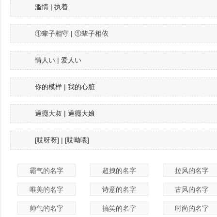
滥情 | 执着
①辈子相守 | ①辈子相依
情人い | 爱人い
你的模样 | 我的心脏
過癮大叔 | 過癮大娘
[哎呀呀] | [哎呦喂]
霸气的名字
超拽的名字
拉风的名字
唯美的名字
诗意的名字
古风的名字
帅气的名字
搞笑的名字
时尚的名字