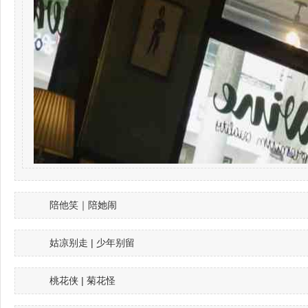
陪他笑｜陪她闹
姑凉别走 | 少年别留
桃花侠 | 菊花怪