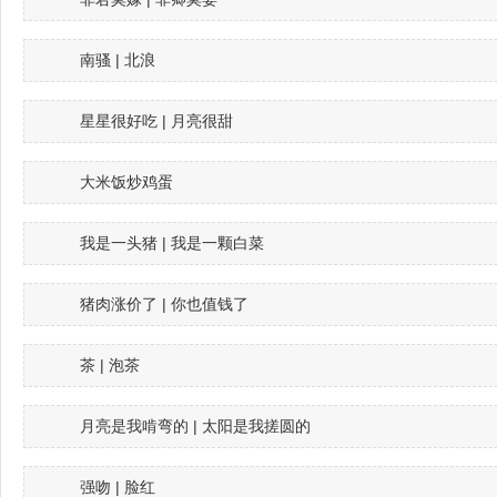
南骚 | 北浪
星星很好吃 | 月亮很甜
大米饭炒鸡蛋
我是一头猪 | 我是一颗白菜
猪肉涨价了 | 你也值钱了
茶 | 泡茶
月亮是我啃弯的 | 太阳是我搓圆的
强吻 | 脸红