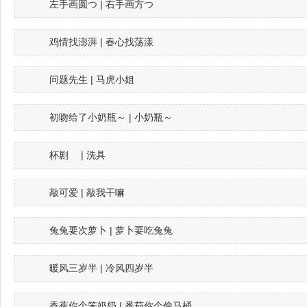
左手画圆つ | 右手画方つ
鸡情找澎湃 | 春心找荡漾
问题先生 | 马虎小姐
初吻给了小奶瓶～ | 小奶瓶～
杯剧ゝ | 洗具ゝ
敲可爱 | 敲我干嘛
兔兔要次萝卜 | 萝卜要吃兔兔
暖风三岁半 | 冷风四岁半
香蕉你个笨奶奶 | 番茄你个偷马桶