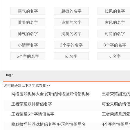
霸气的名字
超拽的名字
拉风的名字
唯美的名字
诗意的名字
古风的名字
帅气的名字
搞笑的名字
时尚的名字
小清新名字
2个字的名字
3个字的名字
5个字的名字
lol名字
cf名字
tag :
您可能会对以下名字感兴趣>>
网络游戏昵称大全 好听的网络游戏情侣昵称
王者荣耀甜蜜的
王者荣耀双排情侣名字
可爱呆萌的情
王者荣耀5个字情侣名字
王者荣耀秀恩
幽默搞怪的游戏情侣名字 好玩的情侣网名
4个字的情侣网