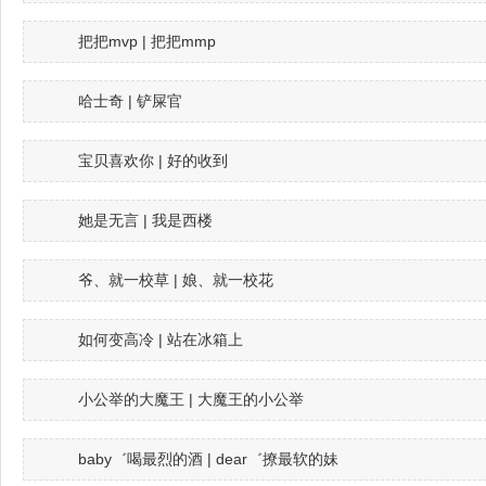
把把mvp | 把把mmp
哈士奇 | 铲屎官
宝贝喜欢你 | 好的收到
她是无言 | 我是西楼
爷、就一校草 | 娘、就一校花
如何变高冷 | 站在冰箱上
小公举的大魔王 | 大魔王的小公举
baby゛喝最烈的酒 | dear゛撩最软的妹