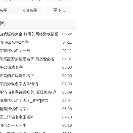
f名字
dnf名字
更多...
排行
游戏昵称大全 好听的网络游戏情侣
06-22
情侣cp名字2个字
04-11
荣耀情侣名字一对
01-11
荣耀甜蜜的情侣名字 秀恩爱必备
07-07
字cp游戏名字
05-03
古韵的游戏情侣名字
05-05
字的游戏名字古风情侣
07-03
字情侣名字诗意唯美_夏暖海|冬凉
08-09
游戏情侣名字大全_青柠|蜜果
02-04
精英情侣名两字id
05-30
无二情侣名字王者id
07-18
情侣名一人一半
06-19