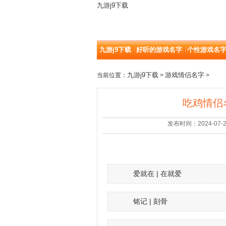
九游j9下载
九游j9下载
好听的游戏名字
个性游戏名
九游j9下载
游戏情侣名字
当前位置：
>
>
吃鸡情侣名
发布时间：2024-07-26 |
爱就在 | 在就爱
铭记 | 刻骨