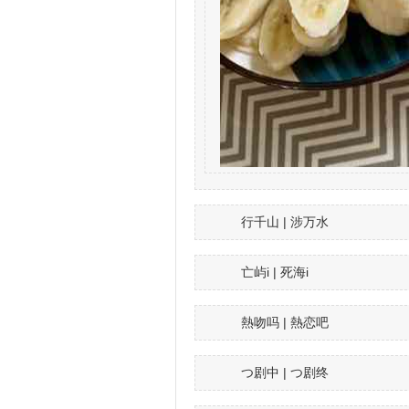
行千山 | 涉万水
亡屿i | 死海i
熱吻吗 | 熱恋吧
つ剧中 | つ剧终