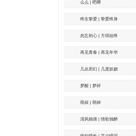
么么 | 吧唧
终生挚爱 | 挚爱终身
勿忘初心 | 方得始终
再见青春 | 再见年华
几丛邪幻 | 几度妖娆
梦醒 | 梦碎
萌叔 | 萌婶
清风独偎 | 情歌独醉
纸短情长 | 言少情深