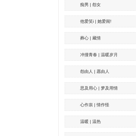
痴男 | 怨女
他爱笑i | 她爱闹!
葬心 | 藏情
冲撞青春 | 温暖岁月
怨由人 | 愿由人
思及用心 | 梦及用情
心作祟 | 情作怪
温暖 | 温热