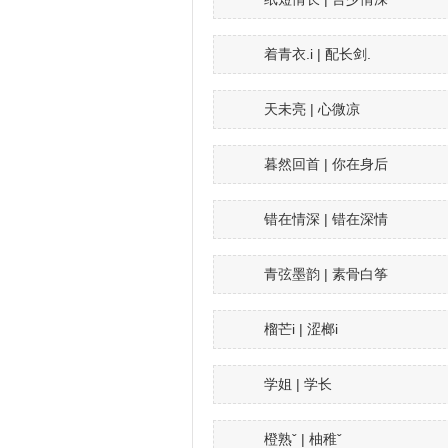
着青衣.i | 配长剑.
天未亮 | 心微凉
暮然回首 | 你在身后
错在情深 | 错在深情
青弦墨韵 | 素骨白筝
榴芒i | 涩榔i
学姐 | 学长
橙熟ˇ | 柚稚ˇ