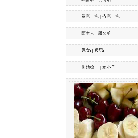
眷恋ゝ祢 | 依恋ゝ祢
陌生人 | 黑名单
风女i | 暖男i
傻姑娘、 | 笨小子、