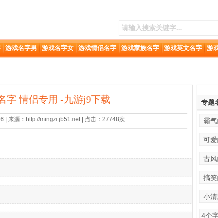
字
游戏名字男
游戏名字女
游戏情侣名字
游戏家族名字
游戏英文名字
游
字 情侣专用 -九游j9下载
专题
 来源：http://mingzi.jb51.net | 点击：27748次
霸气
可爱
古风
搞笑
小清
4个