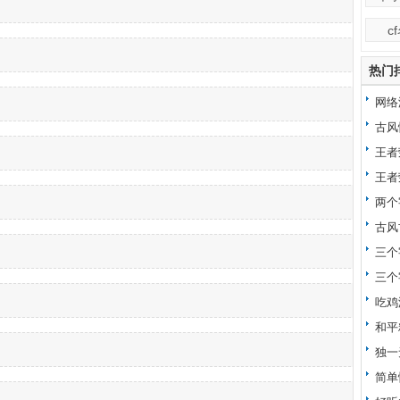
c
热门
网络
昵称
古风
王者
王者
两个
古风
三个
三个
心
吃鸡
和平
独一
简单