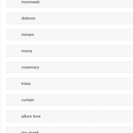
moonwah
dolores
miriam
mona
rosemary
trista
curtain
allure love
mo maek