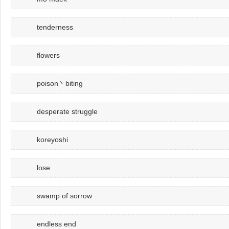
tenderness
flowers
poison丶biting
desperate struggle
koreyoshi
lose
swamp of sorrow
endless end