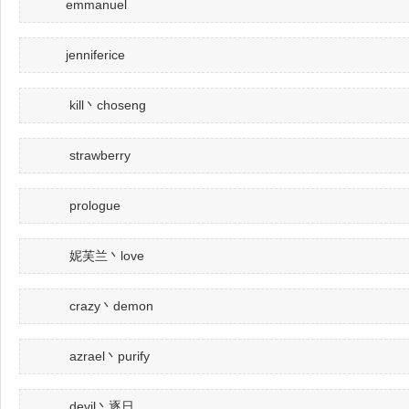
emmanuel
jenniferice
kill丶choseng
strawberry
prologue
妮芙兰丶love
crazy丶demon
azrael丶purify
devil丶逐日