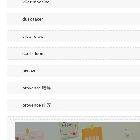
killer machine
dusk taker
silver crow
cool丶leon
pis over
provence 暗眸
provence 雨碎