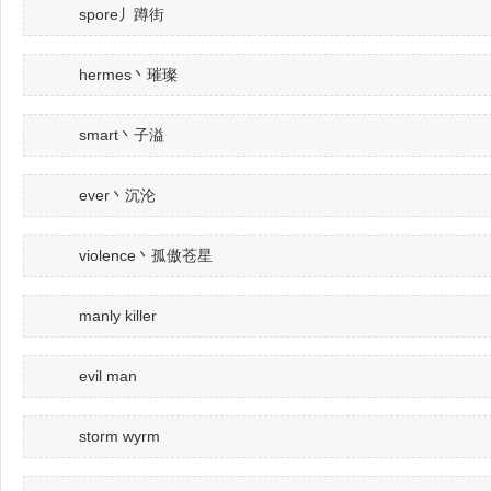
spore丿蹲街
hermes丶璀璨
smart丶子溢
ever丶沉沦
violence丶孤傲苍星
manly killer
evil man
storm wyrm