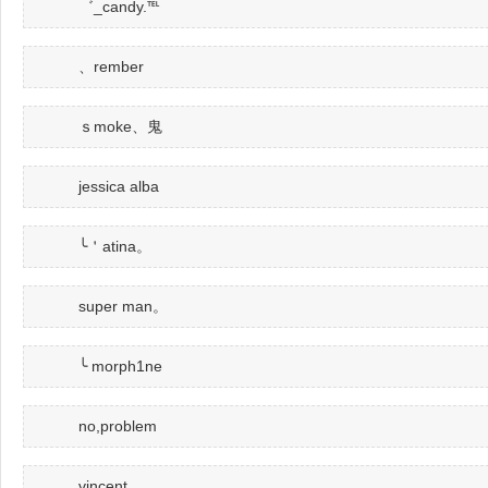
゛_candy.℡
、rember
ｓmoke、鬼
jessica alba
╰＇atina。
super man。
╰ morph1ne
no,problem
vincent、