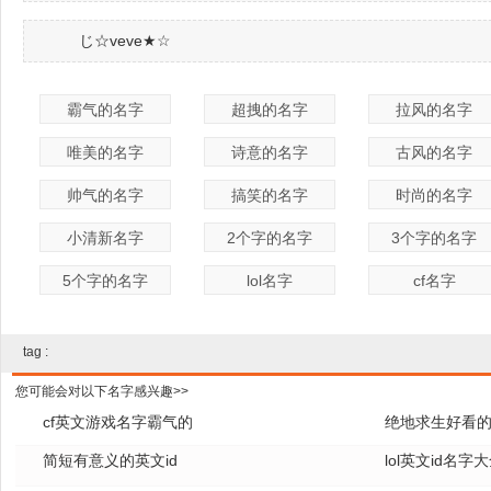
じ☆veve★☆
霸气的名字
超拽的名字
拉风的名字
唯美的名字
诗意的名字
古风的名字
帅气的名字
搞笑的名字
时尚的名字
小清新名字
2个字的名字
3个字的名字
5个字的名字
lol名字
cf名字
tag :
您可能会对以下名字感兴趣>>
cf英文游戏名字霸气的
绝地求生好看的
简短有意义的英文id
lol英文id名字