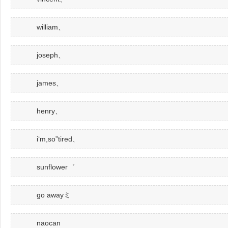
william、
joseph、
james、
henry、
i‘m,so”tired、
sunflower゛
go awayミ
naocan