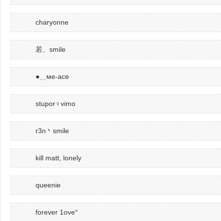
charyonne
若、smile
●﹎мe-ace
stupor♀vimo
r3n丶smile
kill matt, lonely
queenie
forever 1ove°