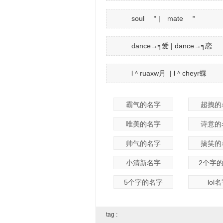
soul ＂| mate ＂
dance→┑爱 | dance→┑恋
l＾ruaxw月 | l＾cheyr蝶
霸气的名字
超拽的
唯美的名字
诗意的
帅气的名字
搞笑的
小清新名字
2个字
5个字的名字
lol
tag :