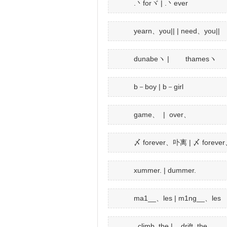
.丶forヾ | .丶ever
yearn、you|| | need、you||
dunabeヽ | thamesヽ
b－boy | b－girl
game、 | over、
〆 forever、卟离 | 〆 forev
xummer. | dummer.
ma1__、les | m1ng__、les
_climb, the | _drift, the