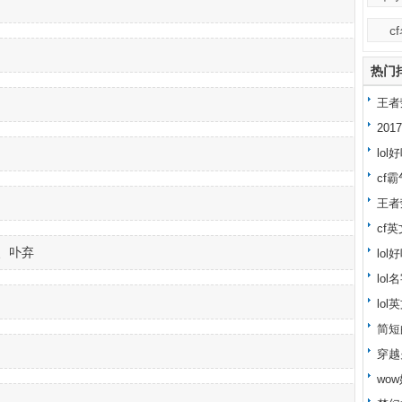
c
热门
王者
忍
20
lo
cf霸
王者
cf
er、卟弃
lo
lo
lol
简短
穿越
wo