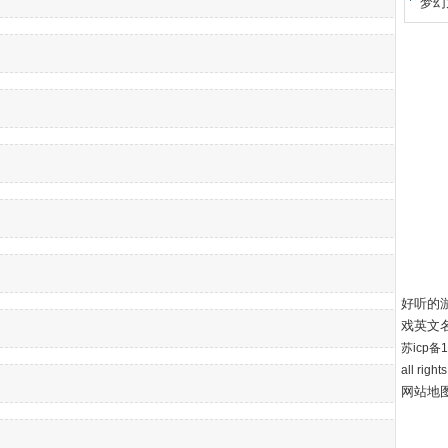
梦幻
好听的
戏英文
苏icp备12
all right
网站地