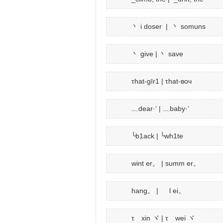
丶 i doser | 丶 somuns
丶 give | 丶 save
τhat‐ɡīr1 | τhat‐вoч
﹏dear·‘ | ﹏baby·‘
╰b1ack | ╰wh1te
wint er。 | summ er。
hang。 | l ei。
τ xin ヾ | τ wei ヾ