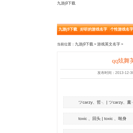
九游j9下载
九游j9下载
好听的游戏名字
个性游戏名
九游j9下载
游戏英文名字
当前位置：
>
>
qq炫舞
发布时间：2013-12-30 |
ツcarzy、哲╮ | ツcarzy、薰
toxic 、回头 | toxic 、啭身