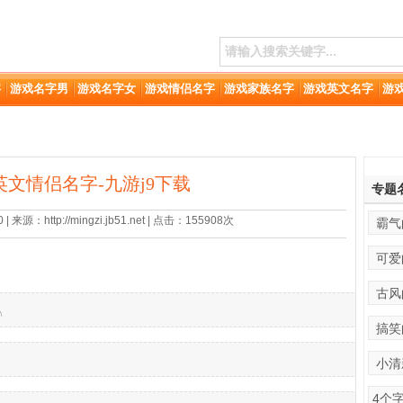
字
游戏名字男
游戏名字女
游戏情侣名字
游戏家族名字
游戏英文名字
游
英文情侣名字-九游j9下载
专题
 来源：http://mingzi.jb51.net | 点击：155908次
霸气
可爱
古风
╮
搞笑
小清
4个