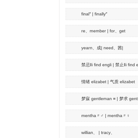
final″ | finally″
re、member | for、get
yearn、成| need、茜|
禁忌‖i find engli | 禁止‖i find e
情绪 elizabet | 气质 elizabet
梦寐 gentleman ≡ | 梦求 gent
mentha〃♂ | mentha〃♀
willian、 | tracy、