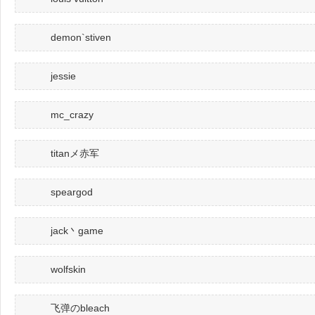
demon`stiven
jessie
mc_crazy
titanメ赤军
speargod
jack丶game
wolfskin
飞弹のbleach