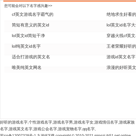
您可能会对以下名字感兴趣>>
cf英文游戏名字霸气的
绝地求生好看的
简短有意义的英文id
lol英文id名字
lol英文id简短干净
穿越火线cf英
lol纯英文id名字
王者荣耀好听的
适合打游戏的英文名
游戏id英文名字
唯美纯英文网名
浪漫的好听英
好听的游戏名字
个性游戏名字
游戏名字男
游戏名字女
游戏情侣名字
游戏家族
,
,
,
,
,
名字
游戏英文名字
游戏公会名字
游戏宠物名字
qq名字
,
,
,
,
,
苏icp备12007328号-1 九游j9下载 copyright © 2010-2021 mingzi.jb51.net online