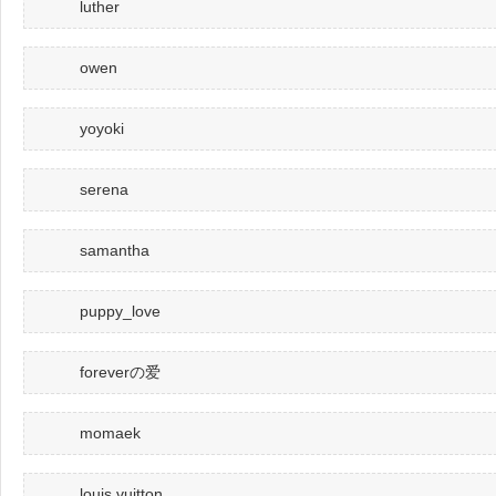
luther
owen
yoyoki
serena
samantha
puppy_love
foreverの爱
momaek
louis vuitton