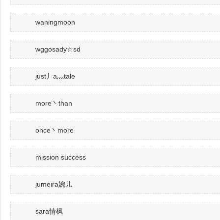
waningmoon
wggosady☆sd
just丿a灬tale
more丶than
once丶more
mission success
jumeira婉儿
sara情枫