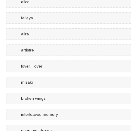
alice
felieya
alira
artistre
lover、over
misaki
broken wings
interleaved memory
phantom dream