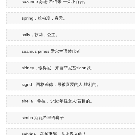
suzanne 苏珊 希伯来 一朵小百合。
spring，丝柏凌，春天。
sally，莎莉，公主。
seamus james 爱尔兰语替代者
sidney，锡得尼，来自菲尼基sidon城。
sigrid，西格莉德，最被喜爱的人;胜利的。
sheila，希拉，少女;年轻女人;盲目的。
simba 斯瓦希里语狮子
sabrina，莎柏琳娜，从边界来的人。