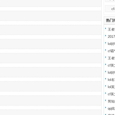
c
热门
王者
忍
20
lo
cf霸
王者
cf
lo
lo
lol
cf
简短
qq