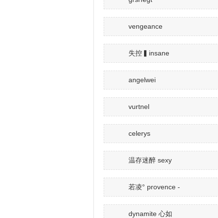
vengeance
失控▍insane
angelwei
vurtnel
celerys
温存迷醉 sexy
若凌° provence -
dynamite 心如