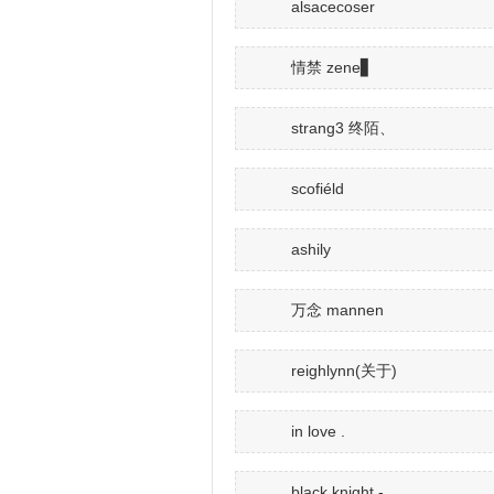
alsacecoser
情禁 zene▋
strang3 终陌、
scofiéld
ashily
万念 mannen
reighlynn(关于)
in love .
black knight -