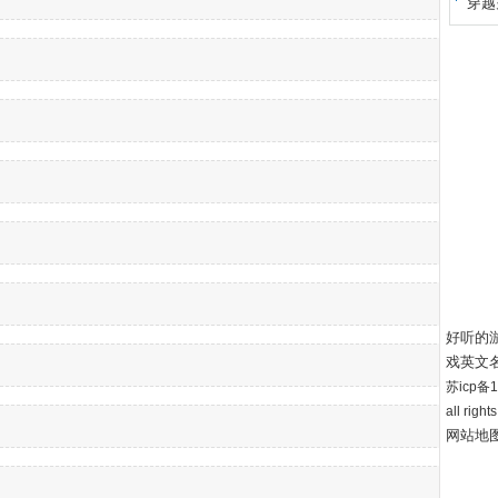
穿越
好听的
戏英文
苏icp备12
all right
网站地