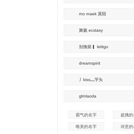
mo maek 莫陌
旖旎 ecstasy
别挽留▎ letitgo
dreamspirit
丿kiss灬芋头
glmlaoda
霸气的名字
超拽的
唯美的名字
诗意的