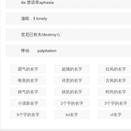
iiis 禁语草aphasia
洫暗．ⅱ lonely
贫尼已有夫/destroyらˋ
悸动 palpitation
霸气的名字
超拽的名字
拉风的名字
唯美的名字
诗意的名字
古风的名字
帅气的名字
搞笑的名字
时尚的名字
小清新名字
2个字的名字
3个字的名字
5个字的名字
lol名字
cf名字