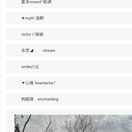
夏末moent°格调
★mythˋ迷醉
victorぐ哚哚
东霓◢ -dream
smileの云
▼心痛 heartache°
狗狐狸 enchanting