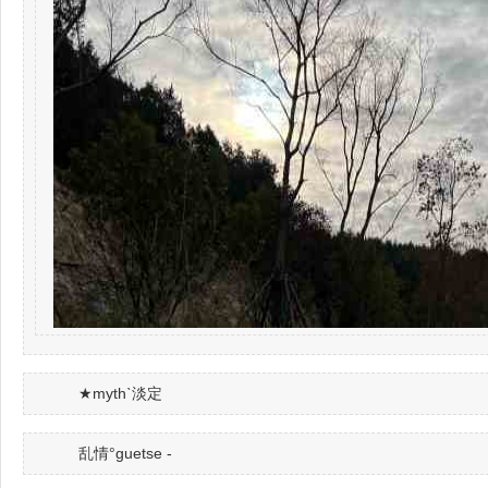
★mythˋ淡定
乱情°guetse -