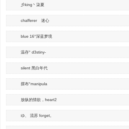
彡king丶柒夏
chafferer 迷心
blue 16°深蓝梦境
温存° d3stiny-
silent 黑白年代
摆布°manipula
放纵的情欲，heart2
ゆ、 流苏 forget。