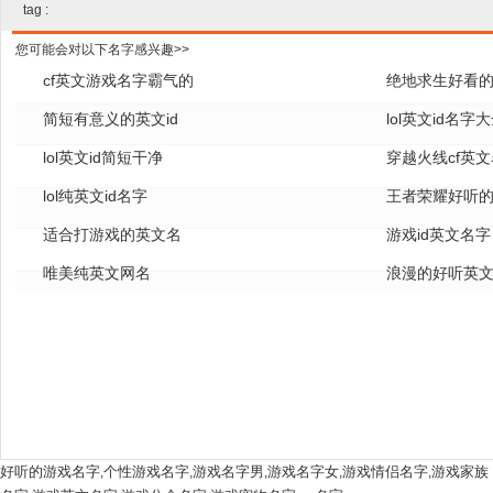
tag :
您可能会对以下名字感兴趣>>
cf英文游戏名字霸气的
绝地求生好看的
简短有意义的英文id
lol英文id名字
lol英文id简短干净
穿越火线cf英
lol纯英文id名字
王者荣耀好听的
适合打游戏的英文名
游戏id英文名字
唯美纯英文网名
浪漫的好听英
好听的游戏名字
个性游戏名字
游戏名字男
游戏名字女
游戏情侣名字
游戏家族
,
,
,
,
,