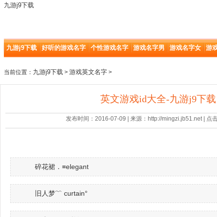
九游j9下载
九游j9下载
好听的游戏名字
个性游戏名字
游戏名字男
游戏名字女
游
九游j9下载
游戏英文名字
当前位置：
>
>
英文游戏id大全-九游j9下载
发布时间：2016-07-09 | 来源：http://mingzi.jb51.net |
碎花裙．≡elegant
旧人梦﹌ curtain°