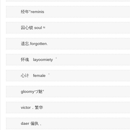
经年°reminis
囚心锁 soul ≈
遗忘.forgotten.
怀魂 layoomiety゜
心计 female゜
gloomyづ魅°
victor．繁华
daer 偏执 、