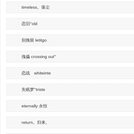
timeless。落尘
恋旧°old
别挽留 letitgo
傀儡 crossing out°
恋战 whiteinte
失眠梦°triste
eternally 永恒
return。归来。