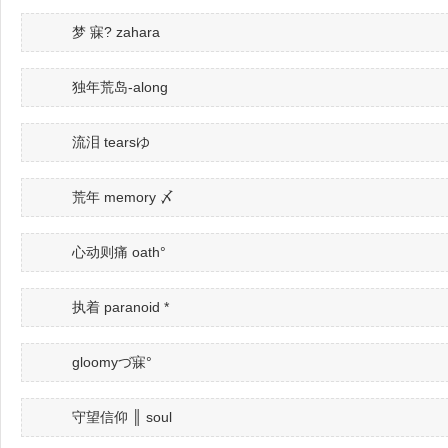
梦 寐? zahara
独年荒岛-along
流泪 tearsゆ
荒年 memory 〆
心动则痛 oath°
执着 paranoid *
gloomyづ寐°
守望信仰 ║ soul