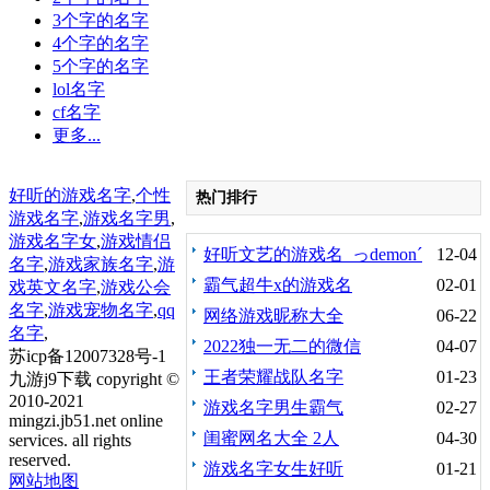
3个字的名字
4个字的名字
5个字的名字
lol名字
cf名字
更多...
好听的游戏名字
,
个性
热门排行
游戏名字
,
游戏名字男
,
游戏名字女
,
游戏情侣
好听文艺的游戏名_っdemonˊ
12-04
名字
,
游戏家族名字
,
游
冥殇づ
霸气超牛x的游戏名
02-01
戏英文名字
,
游戏公会
名字
,
游戏宠物名字
,
qq
网络游戏昵称大全
06-22
名字
,
2022独一无二的微信
04-07
苏icp备12007328号-1
王者荣耀战队名字
01-23
九游j9下载 copyright ©
2010-2021
游戏名字男生霸气
02-27
mingzi.jb51.net online
闺蜜网名大全 2人
04-30
services. all rights
reserved.
游戏名字女生好听
01-21
网站地图