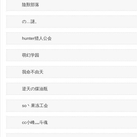
陰獸部落
の﹏謎。
hunter猎人公会
萌幻学园
我命不由天
逆天の煤油瓶
so丶果冻工会
cc小峰灬斗魂