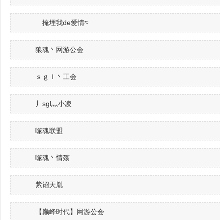
ゞ掩埋我de爱情≈
狼魂丶网游公会
ｓｇｌ丶工会
丿sgl灬小凌
噬魂联盟
噬魂丶情殇
紫诏天胤
【巅峰时代】网游公会