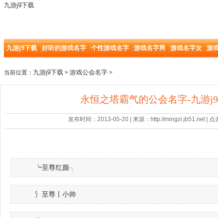
九游j9下载
九游j9下载
好听的游戏名字
个性游戏名字
游戏名字男
游戏名字女
游
九游j9下载
游戏公会名字
当前位置：
>
>
永恒之塔霸气的公会名字-九游j
发布时间：2013-05-20 | 来源：http://mingzi.jb51.net |
┕至尊红颜╮
氵至尊丨小帅