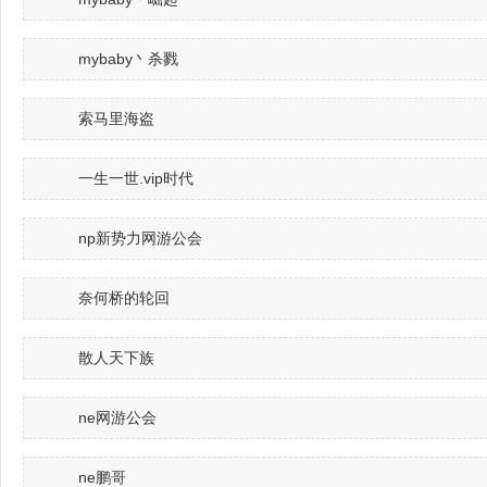
mybaby丶杀戮
索马里海盗
一生一世.vip时代
np新势力网游公会
奈何桥的轮回ゝ
散人天下族
ne网游公会
ne鹏哥