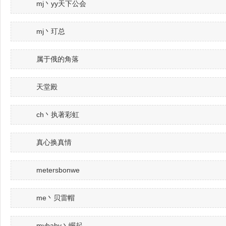
mj丶yy天下公会
mj丶玎总
属于俄的角落
天堂殿
ch丶执著彩虹
真心换真情
metersbonwe
me丶贝雷帽
mybaby丶崛起