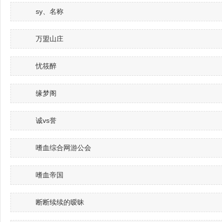
sy、名称
万盟山庄
忧筱醉
缘梦阁
诚vs誉
嗜血综合网游公会
嗜血帝国
断断续续的暧昧