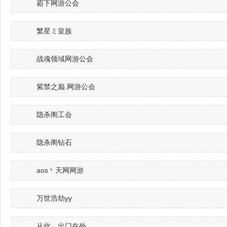
霸下网游公会
繁星ミ皇族
战魂领域网游公会
紫禁之巅.网游公会
隐杀阁工会
隐杀阁钻石
aos丶天网网游
万世浩劫yy
从此、出门在外