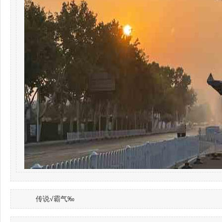
传说√霸气‰