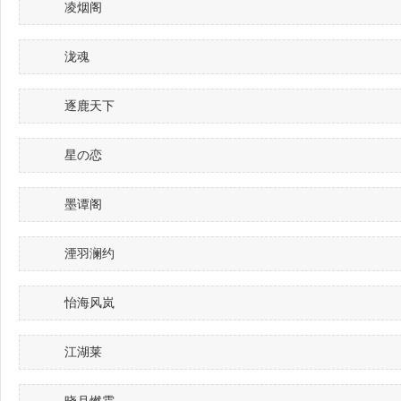
凌烟阁
泷魂
逐鹿天下
星の恋
墨谭阁
湮羽澜约
怡海风岚
江湖莱