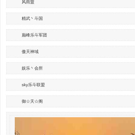
风雨盟
精武丶斗国
巅峰乐斗军团
傲天神域
娱乐丶会所
sky乐斗联盟
御☆天☆阁