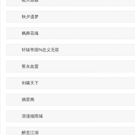
晓月燃霜
秋夕遗梦
枫葬花魂
轩辕帝国%忠义无双
誓永血盟
剑啸天下
摘星阁
浪漫烟雨城
醉意江湖