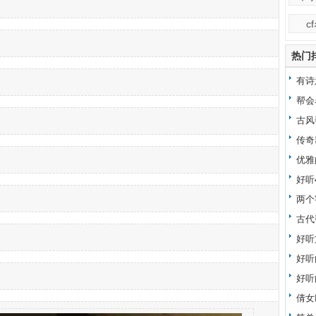
c
热门
有诗
帮会
古风
传奇
◢◤
优雅
好听
两个
古代
好听
好听
好听
倩女