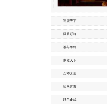
逐鹿天下
弑杀巅峰
谁与争锋
傲然天下
众神之巅
饮马萧萧
以杀止战