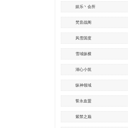
娱乐丶会所
梵音战阁
风雪国度
雪域纵横
湖心小筑
纵神领域
誓永血盟
紫禁之巅