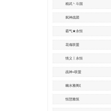
精武丶斗国
弑神战团
霸气★永恒
花魂联盟
情义丨永恒
战神=联盟
幽水雅阁ξ
恒憩雅筑