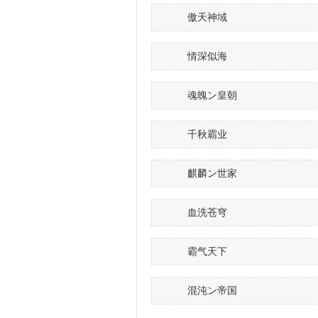
傲天神域
情深似海
魂魄ン皇朝
千秋霸业
麒麟ン世家
血洗苍穹
霸气天下
混沌ン帝国