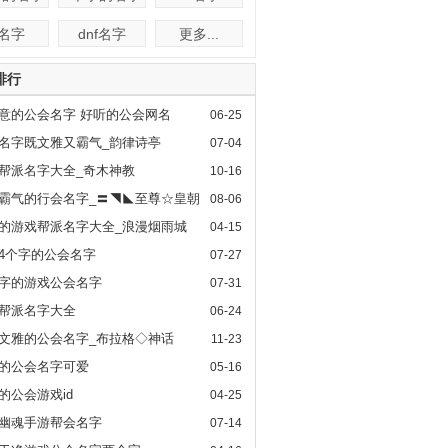
f名字
dnf名字
更多...
排行
意的公会名字 好听的公会网名
06-25
名字既文雅又霸气_韵律诗亭
07-04
帮派名字大全_奇木神教
10-16
霸气的行会名字_〓◥◣至尊☆皇朝
08-06
〓
的游戏帮派名字大全_浪漫烟雨城
04-15
4个字的公会名字
07-27
字的游戏公会名字
07-31
帮派名字大全
06-24
文雅的公会名字_布拉格◇神话
11-23
的公会名字可爱
05-16
的公会游戏id
04-25
幽魂手游帮会名字
07-14