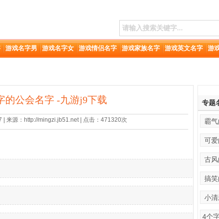
字
游戏名字男
游戏名字女
游戏情侣名字
游戏家族名字
游戏英文名字
游
字的公会名字 -九游j9下载
专题
 来源：http://mingzi.jb51.net | 点击：471320次
霸气
可爱
古风
搞笑
小清
4个