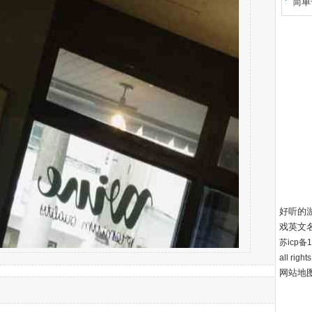
简单
好听的
戏英文
苏icp备12
all right
网站地