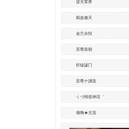
逆天零界
弑血傲天
金兰永恒
至尊皇朝
轩辕譹冂
至尊ナ謿蓅
┧づ缔造神话゛
领嗨★主流