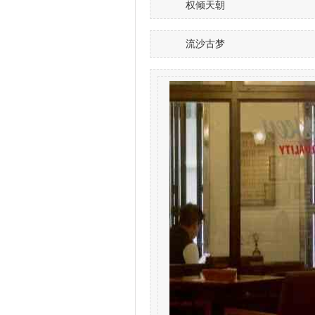
权倾天朝
流沙古梦