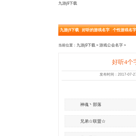
九游j9下载
九游j9下载
好听的游戏名字
个性游戏名
九游j9下载
游戏公会名字
当前位置：
>
>
好听4个
发布时间：2017-07-27 |
神魂丶部落
兄弟☆联盟☆