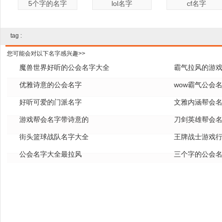
5个字的名字
lol名字
cf名字
tag :
您可能会对以下名字感兴趣>>
魔兽世界好听的公会名字大全
霸气拉风的游
优雅诗意的公会名字
wow霸气公会
好听可爱的门派名字
文雅内涵帮会
游戏帮会名字带诗意的
刀剑英雄帮会
街头篮球战队名字大全
王牌战士游戏
公会名字大全最拉风
三个字的公会