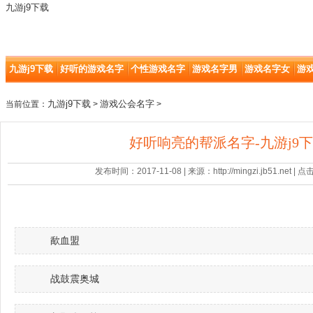
九游j9下载
九游j9下载
好听的游戏名字
个性游戏名字
游戏名字男
游戏名字女
游
九游j9下载
游戏公会名字
当前位置：
>
>
好听响亮的帮派名字-九游j9
发布时间：2017-11-08 | 来源：http://mingzi.jb51.net |
歃血盟
战鼓震奥城