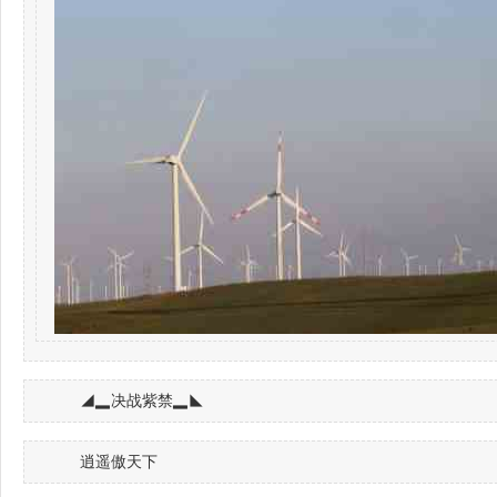
◢▂决战紫禁▂◣
逍遥傲天下