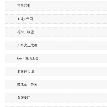
弓虽联盟
血龙ψ帝国
花街、联盟
丿烽火灬战绝
tao丶龙飞工会
血狼佣兵团
噬魂军丨帝国
嚣张集团