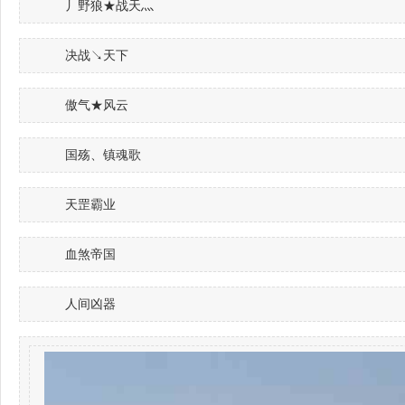
丿野狼★战天灬
决战↘天下
傲气★风云
国殇、镇魂歌
天罡霸业
血煞帝国
人间凶器