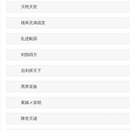
灭绝天世
雄风兄弟战堂
乱迣颩囩
剑指四方
后剑挥天下
黑界皇族
紫嫣メ皇朝
降世天谴