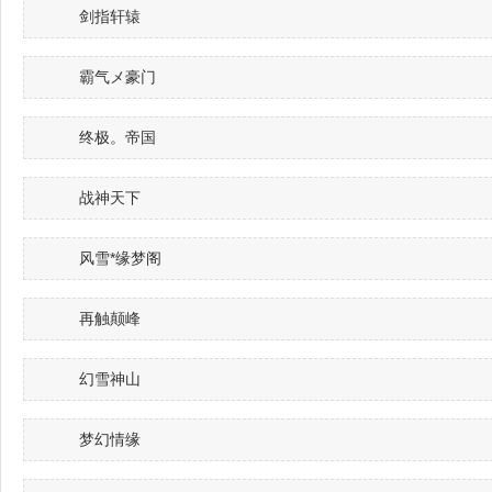
剑指轩辕
霸气メ豪门
终极。帝国
战神天下
风雪*缘梦阁
再触颠峰
幻雪神山
梦幻情缘