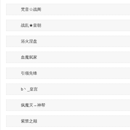
梵音☆战阁
战乱★皇朝
浴火涅盘
血魔弑家
引领先锋
b丶
_皇宫
疯魔灭→神帮
紫禁之颠