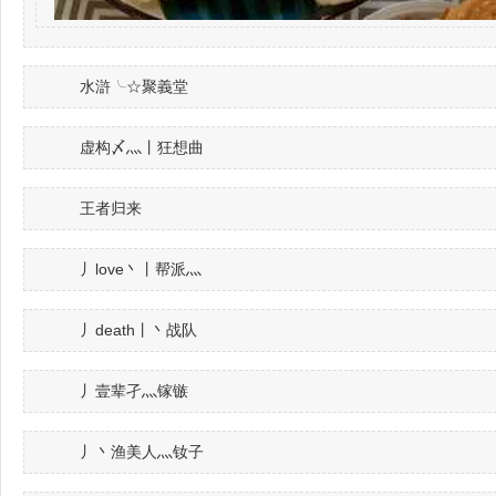
水滸╰☆聚義堂
虚构〆灬丨狂想曲
王者归来
丿love丶丨帮派灬
丿death丨丶战队
丿壹辈孑灬镓镞
丿丶渔美人灬钕子