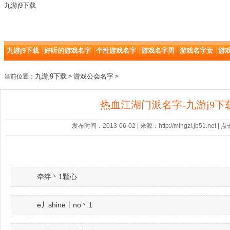
九游j9下载
九游j9下载
好听的游戏名字
个性游戏名字
游戏名字男
游戏名字女
游
九游j9下载
游戏公会名字
当前位置：
>
>
热血江湖门派名字-九游j9下
发布时间：2013-06-02 | 来源：http://mingzi.jb51.net |
牵绊丶1颗心
e丿shine丨no丶1