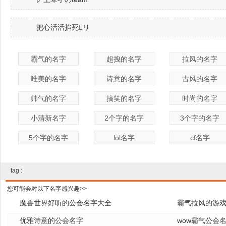
把心活活掐死リ
霸气的名字
超拽的名字
拉风的名字
唯美的名字
诗意的名字
古风的名字
帅气的名字
搞笑的名字
时尚的名字
小清新名字
2个字的名字
3个字的名字
5个字的名字
lol名字
cf名字
tag :
您可能会对以下名字感兴趣>>
魔兽世界好听的公会名字大全
霸气拉风的游
优雅诗意的公会名字
wow霸气公会