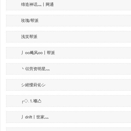
缔造神话灬丨网通
玫瑰/帮派
浅笑帮派
丿oo飚风oo丨帮派
丶巛劳资明星灬
シ絕懓葑伈シ
┌◇.⒈嗰亼
丿drift丨世家灬