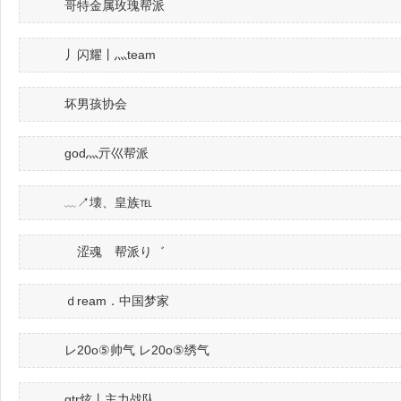
哥特金属玫瑰帮派
丿闪耀丨灬team
坏男孩协会
god灬亓巛帮派
﹏↗壊、皇族℡
ゞ涩魂ゝ帮派り゛
ｄream．中国梦家
レ20o⑤帅气 レ20o⑤绣气
gtr炫丨主力战队