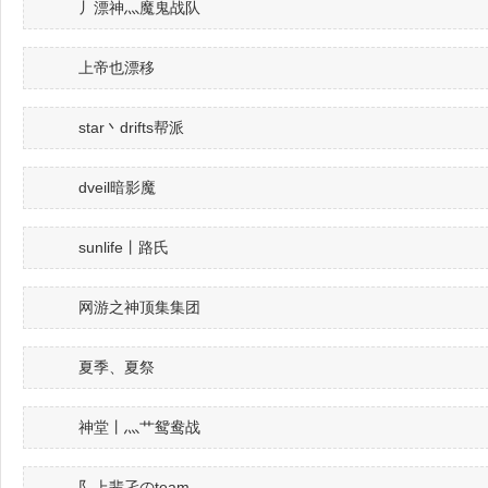
丿漂神灬魔鬼战队
上帝也漂移
star丶drifts帮派
dveil暗影魔
sunlife丨路氏
网游之神顶集集团
夏季、夏祭
神堂丨灬艹鸳鸯战
阝上辈孑のteam