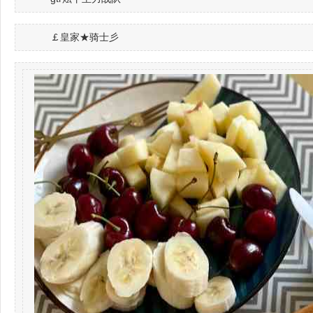
￡皇家★骑士彡