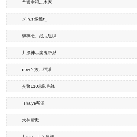
艹狠幸福灬木家
メ.h.s‘鎵鏃τ_
碎碎念。战灬组织
丿漂神灬魔鬼帮派
new丶族灬帮派
交警110总队先锋
ˊshaiya帮派
天神帮派
丿sky灬丨丶皇族