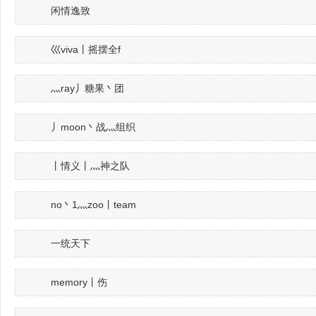
闲情逸致
巛viva丨摇摆全f
灬ray丿糖果丶团
丿moon丶战灬组织
丨情义丨灬神之队
no丶1灬zoo丨team
一统天下
memory丨伤