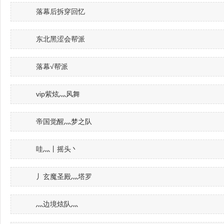
落幕后拆穿回忆
东北黑涩会帮派
落幕√帮派
vip紫炫灬风舞
帝国觉醒灬梦之队
哇灬丨摇头丶
丿玄魔圣殿灬塔罗
灬边境炫队灬