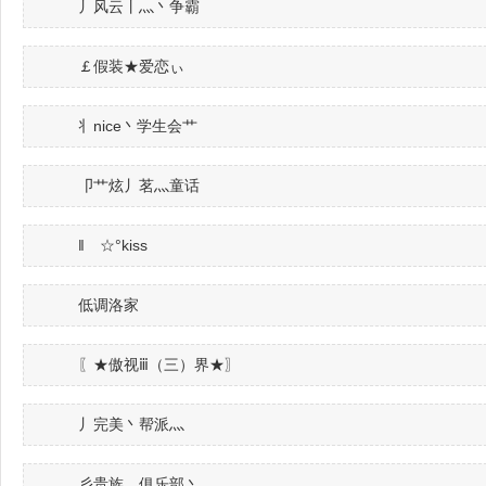
丿风云丨灬丶争霸
￡假装★爱恋ぃ
丬nice丶学生会艹
卩艹炫丿茗灬童话
‖ゞ☆°kiss
低调洛家
〖★傲视ⅲ（三）界★〗
丿完美丶帮派灬
彡贵族灬俱乐部丶