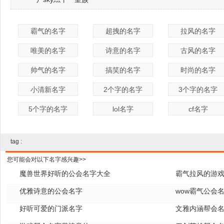
霸气的名字
超拽的名字
拉风的名字
唯美的名字
诗意的名字
古风的名字
帅气的名字
搞笑的名字
时尚的名字
小清新名字
2个字的名字
3个字的名字
5个字的名字
lol名字
cf名字
tag :
您可能会对以下名字感兴趣>>
魔兽世界好听的公会名字大全
霸气拉风的游
优雅诗意的公会名字
wow霸气公会
好听可爱的门派名字
文雅内涵帮会