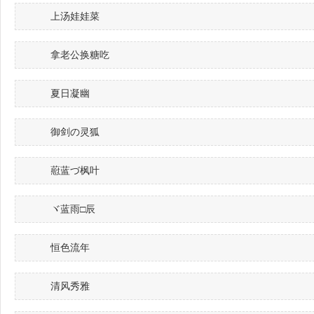
上汤娃娃菜
拿老公换糖吃
夏日凝幽
御剑の灵狐
藯蓝づ枫叶
ヾ蓝雨□辰
恒色流年
清风秀雅