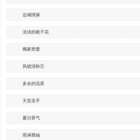
边城情缘
淡淡的栀子花
獨家禁愛
风锁清秋芯
多余的流星
天堂圣手
夏日香气
雨淋茜屾