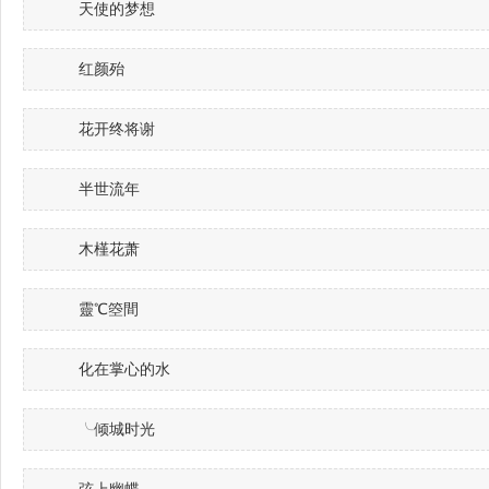
天使的梦想
红颜殆
花开终将谢
半世流年
木槿花萧
靈℃箜間
化在掌心的水
╰倾城时光