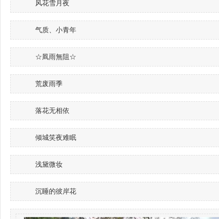
风花雪月夜
气质、小青年
☆凮雨無阻☆
荒废雨季
落花无相依
倾城笑夜难眠
浅黛微妆
沉睡的彼岸花