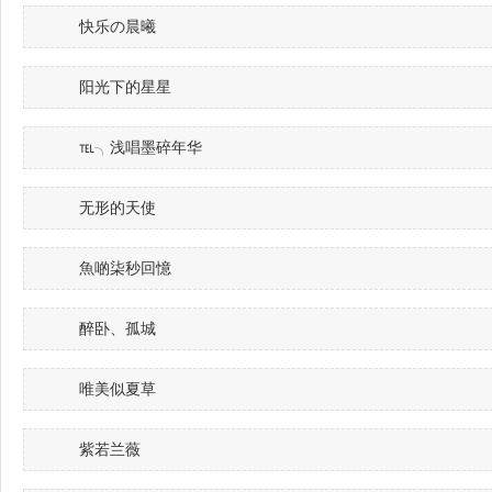
快乐の晨曦
阳光下的星星
℡╮浅唱墨碎年华
无形的天使
魚啲柒秒回憶
醉卧、孤城
唯美似夏草
紫若兰薇