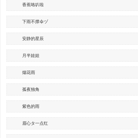
香蕉咯叭啦
下雨不撑伞ヅ
安静的星辰
月半娃娃
烟花雨
孤夜独角
紫色的雨
眉心タ一点红