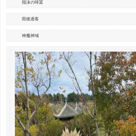
指沫の啈冨
雨後過客
神魔神域