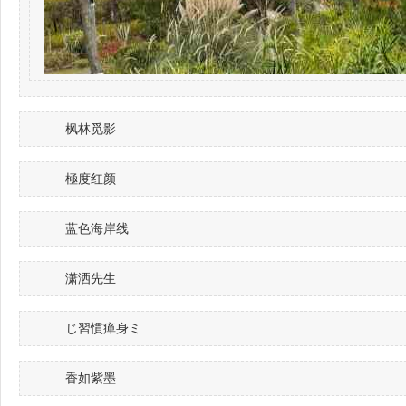
枫林觅影
極度红颜
蓝色海岸线
潇洒先生
じ習慣瘅身ミ
香如紫墨