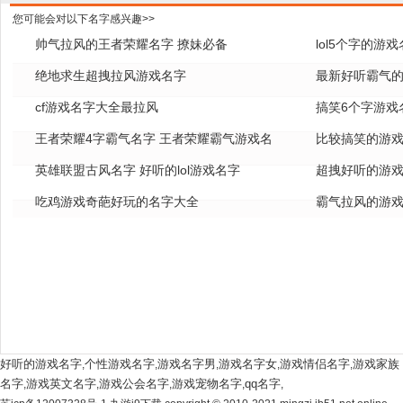
您可能会对以下名字感兴趣>>
帅气拉风的王者荣耀名字 撩妹必备
lol5个字的游
绝地求生超拽拉风游戏名字
全
最新好听霸气的
cf游戏名字大全最拉风
搞笑6个字游戏
王者荣耀4字霸气名字 王者荣耀霸气游戏名
比较搞笑的游戏
字
英雄联盟古风名字 好听的lol游戏名字
超拽好听的游戏
吃鸡游戏奇葩好玩的名字大全
霸气拉风的游戏
好听的游戏名字
个性游戏名字
游戏名字男
游戏名字女
游戏情侣名字
游戏家族
,
,
,
,
,
名字
游戏英文名字
游戏公会名字
游戏宠物名字
qq名字
,
,
,
,
,