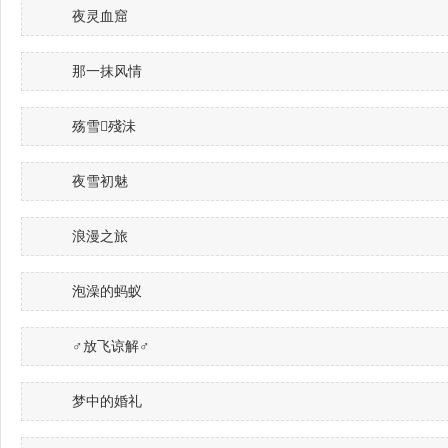
夜灵血窟
那一抹风情
殇雪殘沬
夜雪初魅
浪漫之旅
泡澡的蚂蚁
♂放飞谅解♂
梦中的婚礼