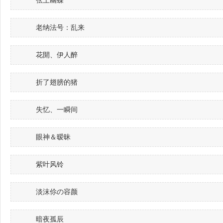
弦上幽蝶
老纳法号：乱来
花開、伊人醉
折了翅膀的猪
失忆、一瞬间
眼神＆暧昧
紫叶风铃
淡沫伱の容颜
暗夜孤辰