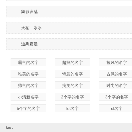
舞影凌乱
天祐ゞ氷氷
道殉霜晨
霸气的名字
超拽的名字
拉风的名字
唯美的名字
诗意的名字
古风的名字
帅气的名字
搞笑的名字
时尚的名字
小清新名字
2个字的名字
3个字的名字
5个字的名字
lol名字
cf名字
tag :