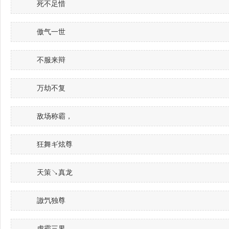
死不足惜
傲气一世
不服来辩
万劫不复
敌场称霸，
狂舞ギ炫尊
天策↘真龙
謸氕独尊
虎霸三界