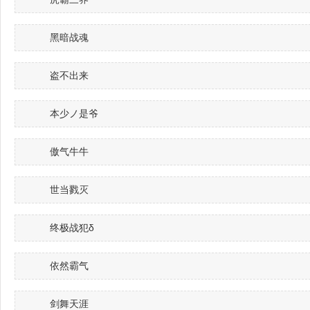
黑暗战魂
盗不出来
本少ノ是爷
傲气牛牛
世当戮灭
终极战犯δ
依然霸气
剑舞天涯