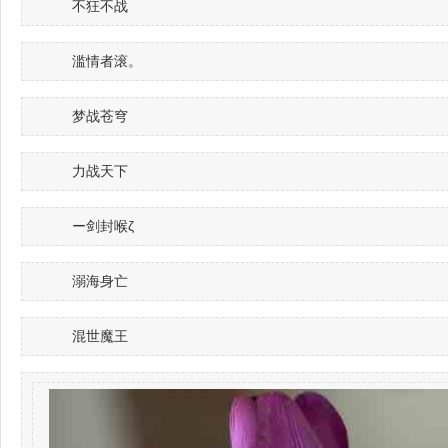
不狂不战
滥情者滚。
梦战苍穹
力战天下
ー剑封喉ζ
溺海身亡
混世魔王