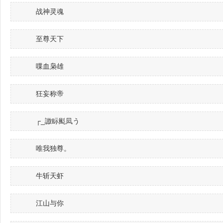
战神灵魂
至尊天下
喋血枭雄
狂妄称帝
┌_謸眎颩凨う
唯我独尊。
牛斩天虾
江山与你