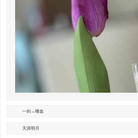
一剑→嗜血
天涯明月