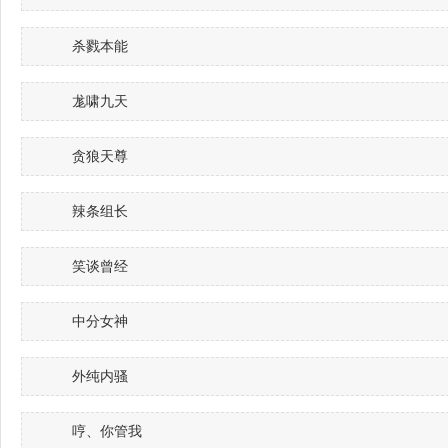
杀戮本能
尨啸九天
贪狼天尊
辣条组长
笑谈曾经
中分女神
外纯内骚
哼、你管我