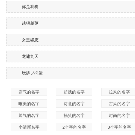
你是我狗
越狠越荡
女皇姿态
龙啸九天
玩挵ブ掵运
霸气的名字
超拽的名字
拉风的名字
唯美的名字
诗意的名字
古风的名字
帅气的名字
搞笑的名字
时尚的名字
小清新名字
2个字的名字
3个字的名字