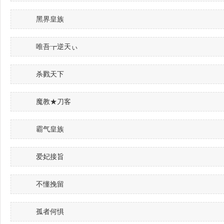
黑界皇族
唯吾┲逆天ぃ
杀戮天下
魔教★刀客
霸气皇族
爱妃接旨
不懂挽留
孤者何惧