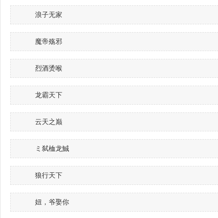
浪子无家
魔帝殇邪
烈酒烫喉
龙霸天下
云天之巅
ミ弑桖龙鯎
狼行天下
妞，爷娶你