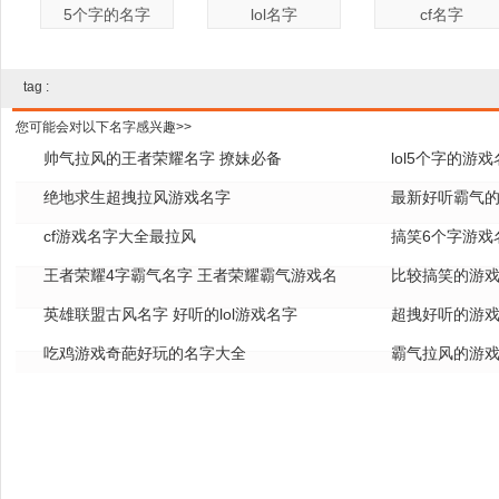
5个字的名字
lol名字
cf名字
tag :
您可能会对以下名字感兴趣>>
帅气拉风的王者荣耀名字 撩妹必备
lol5个字的游
绝地求生超拽拉风游戏名字
全
最新好听霸气的
cf游戏名字大全最拉风
搞笑6个字游戏
王者荣耀4字霸气名字 王者荣耀霸气游戏名
比较搞笑的游戏
字
英雄联盟古风名字 好听的lol游戏名字
超拽好听的游戏
吃鸡游戏奇葩好玩的名字大全
霸气拉风的游戏