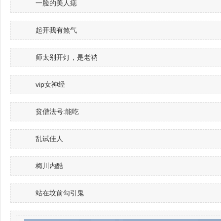
一脸的美人痣
起开我有煞气
师太别开灯，是老衲
vip女神经
贫僧法号:能吃
乱试佳人
梅川内酷
站在坟前勾引鬼