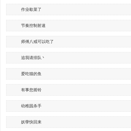
作业歇菜了
节奏控制射速
师傅八戒可以吃了
追我请排队丶
爱吃猫的鱼ゝ
有事您摇铃
幼稚园杀手
妖孽快回来