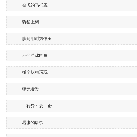
会飞的马桶盖
骑猪上树
脸到用时方恨丑
不会游泳的鱼
抓个妖精玩玩
弹无虚发
一转身丶要一命
嚣张的废铁