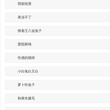
萌面怪廋
果冻不丁
骑着王八追兔子
爱因斯绳
性感的猪蹄
小白兔白又白
萝卜吃兔子
秋裤夹腿毛