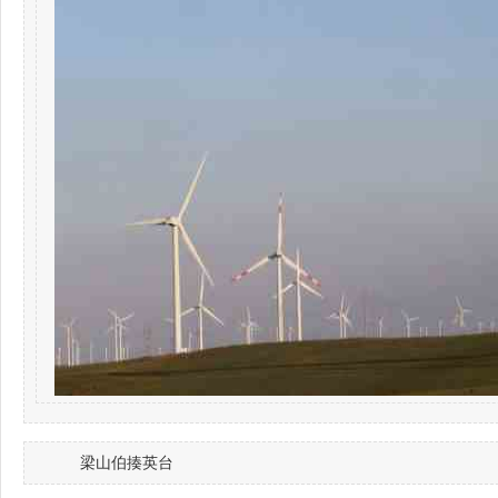
梁山伯揍英台