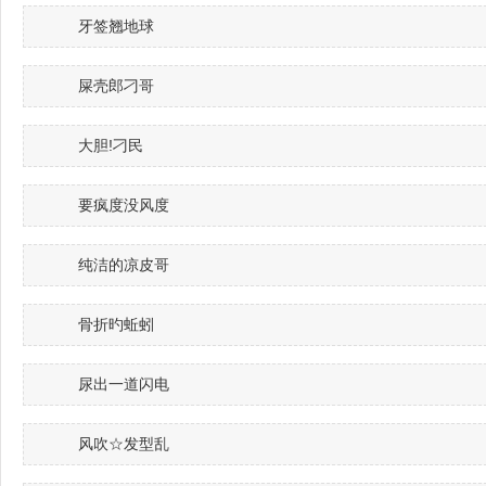
牙签翘地球
屎壳郎刁哥
大胆!刁民
要疯度没风度
纯洁的凉皮哥
骨折旳蚯蚓
尿出一道闪电
风吹☆发型乱