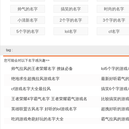
帅气的名字
搞笑的名字
时尚的名字
小清新名字
2个字的名字
3个字的名字
5个字的名字
lol名字
cf名字
tag :
您可能会对以下名字感兴趣>>
帅气拉风的王者荣耀名字 撩妹必备
lol5个字的游
绝地求生超拽拉风游戏名字
全
最新好听霸气的
cf游戏名字大全最拉风
搞笑6个字游戏
王者荣耀4字霸气名字 王者荣耀霸气游戏名
比较搞笑的游戏
字
英雄联盟古风名字 好听的lol游戏名字
超拽好听的游戏
吃鸡游戏奇葩好玩的名字大全
霸气拉风的游戏