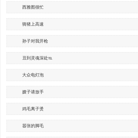
西雅图很忙
骑猪上高速
孙子对我开枪
丑到灵魂深处℡
大众电灯泡
嫂子请放手
鸡毛离子烫
嚣张的脚毛