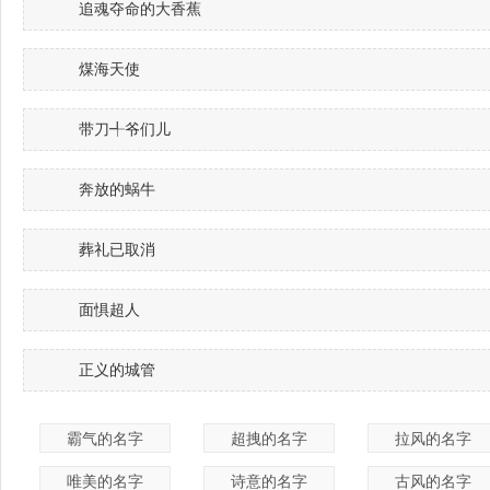
追魂夺命的大香蕉
煤海天使
带刀╃爷们儿
奔放的蜗牛
葬礼已取消
面惧超人
正义的城管
霸气的名字
超拽的名字
拉风的名字
唯美的名字
诗意的名字
古风的名字