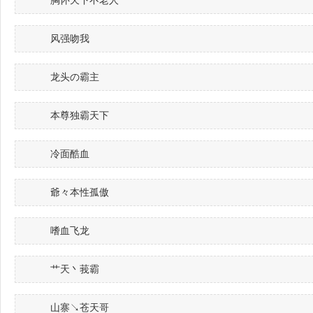
胸怀天下不老人
风强吻我
龙头の霸主
本尊独霸天下
冷面酷血
爺々本性孤傲
嗜血飞龙
艹天丶莪霸
山寨↘苍天哥