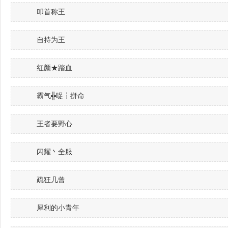
叩首称王
自持为王
红颜★踏血
霸气╬哫┆拼命
王者要野心
闪耀丶全服
疏狂几曾
犀利的小青年