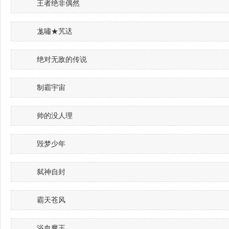
王者绝非偶然
尨嘯★艽迗
绝对无敌的传说
制霸宇宙
帅的没人理
毁梦少年
弑神自封
霸天苍风
浴血魔王