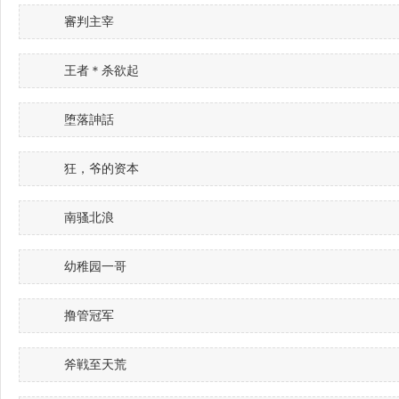
審判主宰
王者＊杀欲起
堕落訷話
狂，爷的资本
南骚北浪
幼稚园一哥
撸管冠军
斧戦至天荒