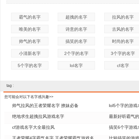
霸气的名字
超拽的名字
拉风的名字
唯美的名字
诗意的名字
古风的名字
帅气的名字
搞笑的名字
时尚的名字
小清新名字
2个字的名字
3个字的名字
5个字的名字
lol名字
cf名字
tag :
您可能会对以下名字感兴趣>>
帅气拉风的王者荣耀名字 撩妹必备
lol5个字的游
绝地求生超拽拉风游戏名字
全
最新好听霸气的
cf游戏名字大全最拉风
搞笑6个字游戏
王者荣耀4字霸气名字 王者荣耀霸气游戏名
比较搞笑的游戏