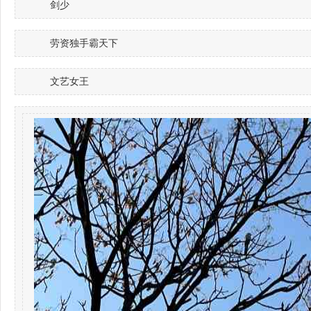
剑少
劳资独手霸天下
文艺女王