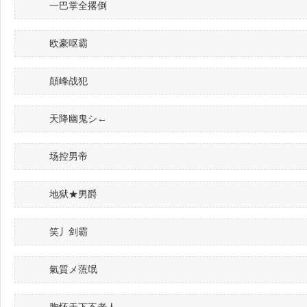
一巴掌全撂倒
欧豪呕霸
顛峰战犯
天降幽鬼シ←
场控男帝
地狱★男爵
笑丿剑霸
氣質メ蓅氓