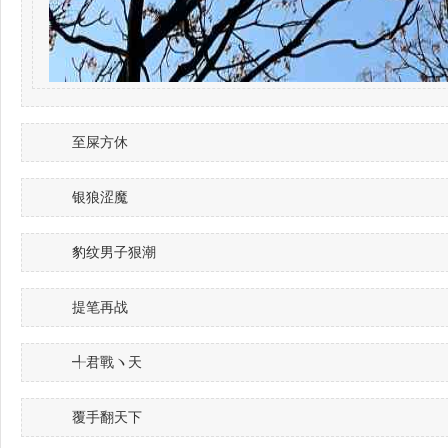
至屎方休
银狼涩魔
豹纹男子狠潮
提笔再战
╃君戰ヽ天
覆手翻天下