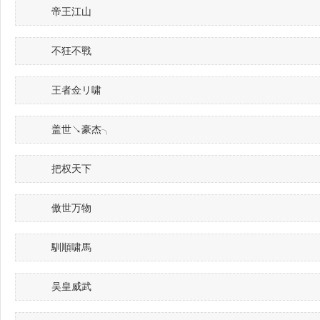
帝王江山
不狂不戰
王者佥リ啸
盖世↘豪杰╮
把权天下
傲世万物
馴順啸馬
吴皇威武