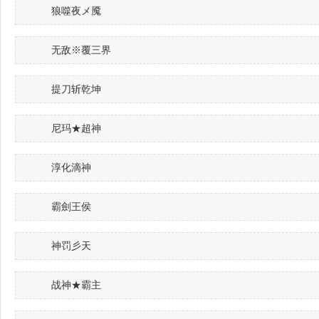
狼噬夜メ魇
无敌※覆三界
提刀斩乾坤
尼玛★超神
淳化滴神
霸劍王侯
神罚彡天
战神★霸主